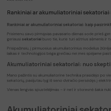
Rankiniai ar akumuliatoriniai sekatoriai:
Rankiniai ar akumuliatoriniai sekatoriai: kaip pasirink
Prisimenu savo pirmąsias pavasario dienas sode prieš ger
geriausi
sekatoriai
buvo tie, kurie turi aštrius ašmenis ir 
Prisipažinsiu, į pirmuosius akumuliatorinius modelius žiūrėja
laikas ir technologijos bėga greičiau nei mes spėjame paste
Akumuliatoriniai sekatoriai: nuo skept
Mano pažintis su akumuliatorine technika prasidėjo po vie
sekatorių, pasijutau lyg iš seno dviračio persėdęs į elektrin
Vienas lengvas spustelėjimas – ir net ir storesnė šaka nuki
Akumuliatoriniai sekator