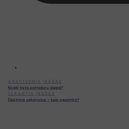
ANKSTESNIS ĮRAŠAS
Kodėl tįsta pomidorų daigai?
SEKANTIS ĮRAŠAS
Elektrinis sekatorius – kaip pasirinkti?