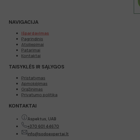
NAVIGACIJA
Išpardavimas
Pagrindinis
Atsiliepimai
Patarimai
Kontaktai
TAISYKLĖS IR SĄLYGOS
Pristatymas
Apmokėjimas
Grąžinimas
Privatumo politika
KONTAKTAI
Aspektus, UAB
+370 601 44670
info@sodoexpertai.lt