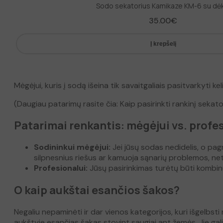
Sodo sekatorius Kamikaze KM-6 su dė
35.00
€
Į krepšelį
Mėgėjui, kuris į sodą išeina tik savaitgaliais pasitvarkyti ke
(Daugiau patarimų rasite čia: Kaip pasirinkti rankinį sekato
Patarimai renkantis: mėgėjui vs. profe
Sodininkui mėgėjui:
Jei jūsų sodas nedidelis, o pagr
silpnesnius riešus ar kamuoja sąnarių problemos, net
Profesionalui:
Jūsų pasirinkimas turėtų būti kombinu
O kaip aukštai esančios šakos?
Negaliu nepaminėti ir dar vienos kategorijos, kuri išgelbs
aukštyje esančias šakas stovint saugiai ant žemės. Jie gali b