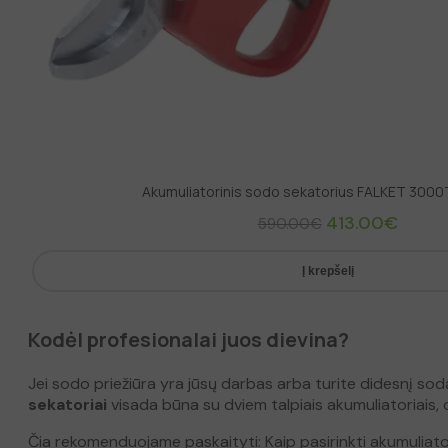
Akumuliatorinis sodo sekatorius FALKET 300
Original
Curren
413.00
€
590.00
€
price
price
was:
is:
Į krepšelį
590.00€.
413.00
Kodėl profesionalai juos dievina?
Jei sodo priežiūra yra jūsų darbas arba turite didesnį sodą
sekatoriai
visada būna su dviem talpiais akumuliatoriais, o k
Čia rekomenduojame paskaityti: Kaip pasirinkti akumuliato