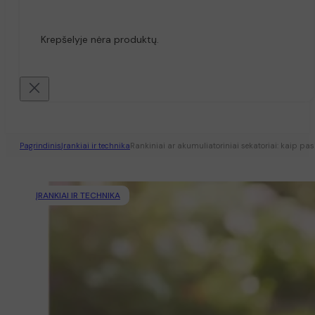
Krepšelyje nėra produktų.
Pagrindinis
Įrankiai ir technika
Rankiniai ar akumuliatoriniai sekatoriai: kaip pasi
ĮRANKIAI IR TECHNIKA