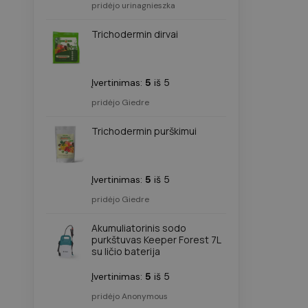
pridėjo urinagnieszka
omnisend-form-
630f6c889201b69dbbae
Trichodermin dirvai
closed-at
Google Pr
Įvertinimas:
5
iš 5
Pavadnimas
Pavadnimas
pridėjo Giedre
Pavadnimas
_hjSession_4979161
sbjs_migrations
Trichodermin purškimui
soundestID
sbjs_first_add
_hjSessionUser_497916
omnisendSessionID
Įvertinimas:
5
iš 5
pridėjo Giedre
sbjs_session
sbjs_current_add
Akumuliatorinis sodo
twk_idm_key
purkštuvas Keeper Forest 7L
IDE
su ličio baterija
sbjs_udata
Įvertinimas:
5
iš 5
_fbp
TawkConnectionTime
pridėjo Anonymous
_lscache_vary