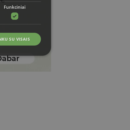
Funkciniai
NKU SU VISAIS
 paskyros valdymas.
doja lankytojų slapukų
Cookie-Script.com
ir privatumo
etaine. NAME OF