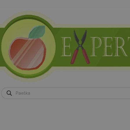
Products
search