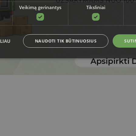
Veikimą gerinantys
Tiksliniai
LIAU
NAUDOTI TIK BŪTINUOSIUS
SUTI
Būtinieji
Veikimą gerinantys
Tiksliniai
Funkciniai
i leidžia naudoti pagrindines svetainės funkcijas, tokias kaip vartotojo prisijungimas ir
kamai naudojama be griežtai būtinų slapukų.
Teikėjas
/
Galiojimas
Aprašymas
Domenas
4 savaitės
Šį slapuką „Cookie-Script.com“ paslauga nau
CookieScript
2 dienos
sutikimo nuostatoms prisiminti. Būtina, kad 
sodoexpertai.lt
slapukų reklamjuostė veiktų tinkamai.
ADATA
5 mėnesiai
Slapukas yra naudojamas vartotojo sutikimo 
YouTube
4 savaitės
sprendimams išsaugoti dėl jų sąveikos su sv
.youtube.com
TRANSLATORS.