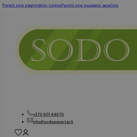
Pereiti prie pagrindinio turinio
Pereiti prie puslapio apačios
+370 601 44670
info@sodoexpertai.lt