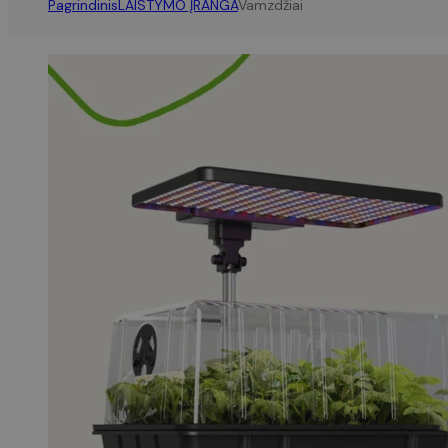
Pagrindinis
LAISTYMO ĮRANGA
Vamzdžiai