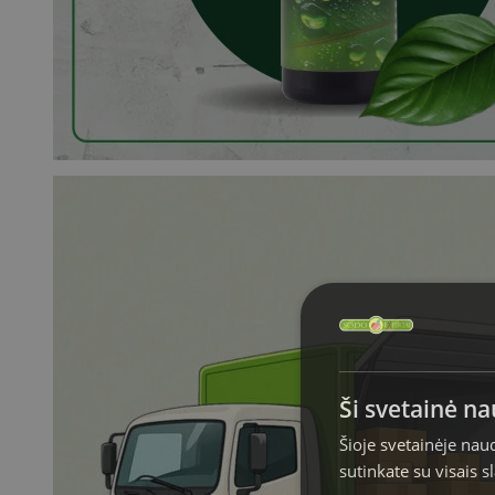
Ši svetainė n
Šioje svetainėje nau
sutinkate su visais 