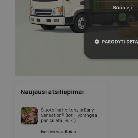
Būtinieji
PARODYTI DETA
Griežtai būtinieji slapuka
Svetainė negali būti tin
Naujausi atsiliepimai
Pavadnimas
Šluotelinė hortenzija Early
CookieScriptConsent
Sensation® (lot. Hydrangea
paniculata „Bulk“)
VISITOR_PRIVACY_MET
Įvertinimas:
5
iš 5