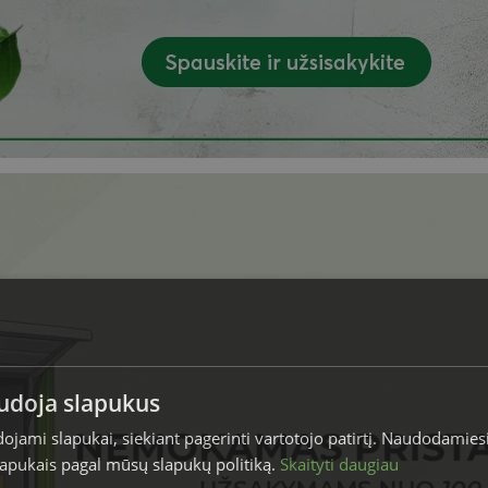
audoja slapukus
dojami slapukai, siekiant pagerinti vartotojo patirtį. Naudodamies
slapukais pagal mūsų slapukų politiką.
Skaityti daugiau