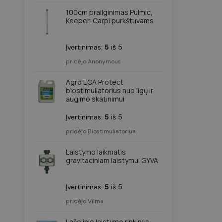
100cm prailginimas Pulmic,
_gcl_au
twk_uuid_61d6e2d5b84
Keeper, Carpi purkštuvams
page-views
test_cookie
Įvertinimas:
5
iš 5
sbjs_current
pridėjo Anonymous
YSC
_ga
Agro ECA Protect
VISITOR_INFO1_LIVE
biostimuliatorius nuo ligų ir
augimo skatinimui
Įvertinimas:
5
iš 5
sbjs_first
pridėjo Biostimuliatoriua
Laistymo laikmatis
gravitaciniam laistymui GYVA
_ga_Z70P1T0D2W
Įvertinimas:
5
iš 5
pridėjo Vilma
Lašelinio laistymo rinkinys