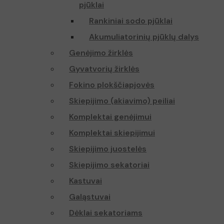
pjūklai
Rankiniai sodo pjūklai
Akumuliatorinių pjūklų dalys
Genėjimo žirklės
Gyvatvorių žirklės
Fokino plokščiapjovės
Skiepijimo (akiavimo) peiliai
Komplektai genėjimui
Komplektai skiepijimui
Skiepijimo juostelės
Skiepijimo sekatoriai
Kastuvai
Galąstuvai
Dėklai sekatoriams