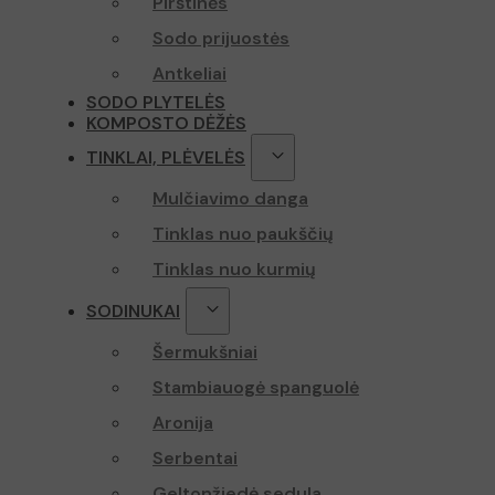
Pirštinės
Sodo prijuostės
Antkeliai
SODO PLYTELĖS
KOMPOSTO DĖŽĖS
TINKLAI, PLĖVELĖS
Mulčiavimo danga
Tinklas nuo paukščių
Tinklas nuo kurmių
SODINUKAI
Šermukšniai
Stambiauogė spanguolė
Aronija
Serbentai
Geltonžiedė sedula