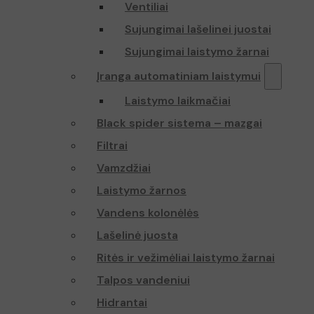
Ventiliai
Sujungimai lašelinei juostai
Sujungimai laistymo žarnai
Įranga automatiniam laistymui
Laistymo laikmačiai
Black spider sistema – mazgai
Filtrai
Vamzdžiai
Laistymo žarnos
Vandens kolonėlės
Lašelinė juosta
Ritės ir vežimėliai laistymo žarnai
Talpos vandeniui
Hidrantai