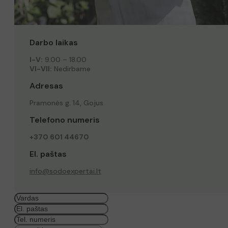
Darbo laikas
I-V:
9.00 – 18.00
VI-VII:
Nedirbame
Adresas
Pramonės g. 14, Gojus
Telefono numeris
+370 601 44670
El. paštas
info@sodoexpertai.lt