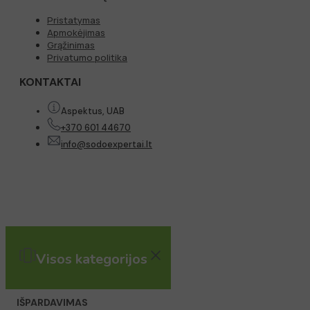
Pristatymas
Apmokėjimas
Grąžinimas
Privatumo politika
KONTAKTAI
Aspektus, UAB
+370 601 44670
info@sodoexpertai.lt
Visos kategorijos
IŠPARDAVIMAS