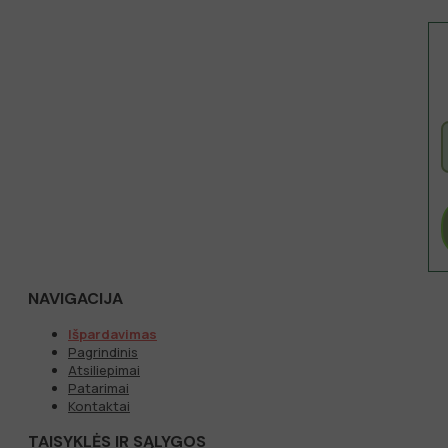
NAVIGACIJA
Išpardavimas
Pagrindinis
Atsiliepimai
Patarimai
Kontaktai
TAISYKLĖS IR SĄLYGOS