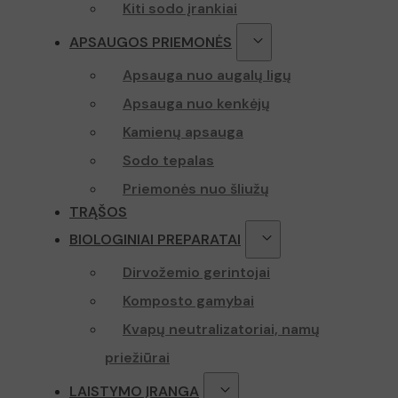
Kiti sodo įrankiai
APSAUGOS PRIEMONĖS
Apsauga nuo augalų ligų
Apsauga nuo kenkėjų
Kamienų apsauga
Sodo tepalas
Priemonės nuo šliužų
TRĄŠOS
BIOLOGINIAI PREPARATAI
Dirvožemio gerintojai
Komposto gamybai
Kvapų neutralizatoriai, namų
priežiūrai
LAISTYMO ĮRANGA