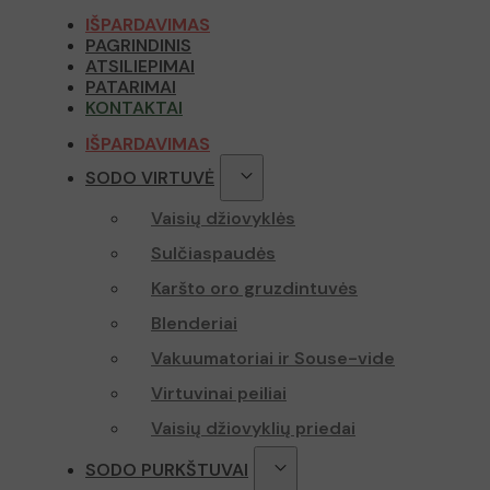
Pavadnimas
IŠPARDAVIMAS
Pavadnimas
Pavadnimas
PAGRINDINIS
_hjSession_4
ATSILIEPIMAI
sbjs_migrati
soundestID
PATARIMAI
KONTAKTAI
sbjs_first_add
_hjSessionUs
IŠPARDAVIMAS
omnisendSes
SODO VIRTUVĖ
sbjs_session
Vaisių džiovyklės
sbjs_current
twk_idm_key
Sulčiaspaudės
IDE
Karšto oro gruzdintuvės
sbjs_udata
Blenderiai
_fbp
TawkConnect
Vakuumatoriai ir Souse-vide
_lscache_vary
Virtuvinai peiliai
_gcl_au
twk_uuid_61
page-views
Vaisių džiovyklių priedai
test_cookie
SODO PURKŠTUVAI
sbjs_current