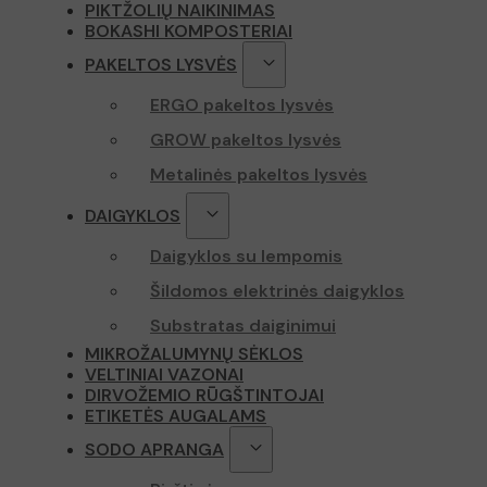
PIKTŽOLIŲ NAIKINIMAS
BOKASHI KOMPOSTERIAI
PAKELTOS LYSVĖS
ERGO pakeltos lysvės
GROW pakeltos lysvės
Metalinės pakeltos lysvės
DAIGYKLOS
Daigyklos su lempomis
Šildomos elektrinės daigyklos
Substratas daiginimui
MIKROŽALUMYNŲ SĖKLOS
VELTINIAI VAZONAI
DIRVOŽEMIO RŪGŠTINTOJAI
ETIKETĖS AUGALAMS
SODO APRANGA