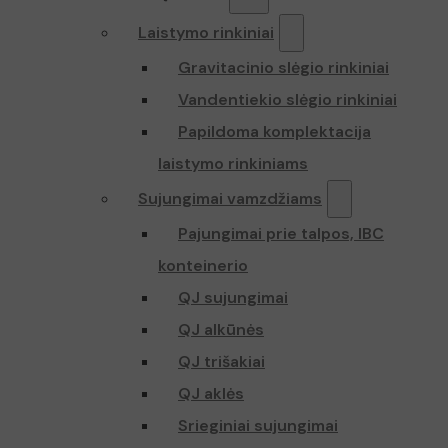
Laistymo rinkiniai
Gravitacinio slėgio rinkiniai
Vandentiekio slėgio rinkiniai
Papildoma komplektacija
laistymo rinkiniams
Sujungimai vamzdžiams
Pajungimai prie talpos, IBC
konteinerio
QJ sujungimai
QJ alkūnės
QJ trišakiai
QJ aklės
Srieginiai sujungimai