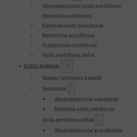
YSC
Akumuliatoriniai sodo purkštuvai
_ga
Herbicidų purkštuvai
VISITOR_INFO
Rankiniai sodo purkštuvai
Benzininiai purkštuvai
sbjs_first
Pramoniniai purkštuvai
Sodo purkštuvų dalys
SODO ĮRANKIAI
_ga_Z70P1T0
Augalų tvirtinimo įrankiai
Sekatoriai
Akumuliatoriniai sekatoriai
Rankiniai sodo sekatoriai
Sodo genėjimo pjūklai
Akumuliatoriniai grandininiai