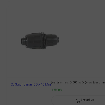
Įvertinimas:
5.00
iš 5 (viso įvertin
QJ Sujungimas 20 X 16 Mm
1.50
€
Į krepšelį