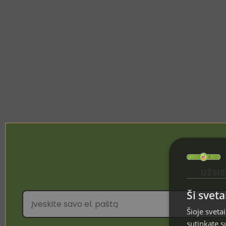
UŽSI
Ši svet
Šioje sveta
sutinkate s