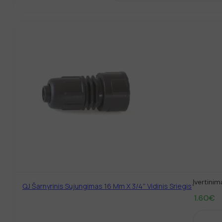
Įvertinim
QJ Šarnyrinis Sujungimas 16 Mm X 3/4″ Vidinis Sriegis
1.60
€