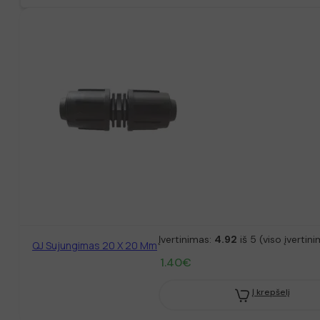
Įvertinimas:
4.92
iš 5 (viso įvertin
QJ Sujungimas 20 X 20 Mm
1.40
€
Į krepšelį