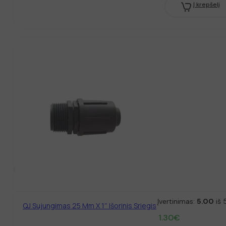
Į krepšelį
Įvertinimas:
5.00
iš 
QJ Sujungimas 25 Mm X 1″ Išorinis Sriegis
1.30
€