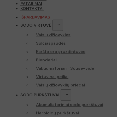
PATARIMAI
_lscache_va
KONTAKTAI
_gcl_au
twk_uuid_
IŠPARDAVIMAS
page-views
SODO VIRTUVĖ
test_cookie
sbjs_curren
Vaisių džiovyklės
YSC
Sulčiaspaudės
_ga
VISITOR_IN
Karšto oro gruzdintuvės
Blenderiai
Vakuumatoriai ir Souse-vide
sbjs_first
Virtuvinai peiliai
Vaisių džiovyklių priedai
_ga_Z70P1
SODO PURKŠTUVAI
Akumuliatoriniai sodo purkštuvai
Herbicidų purkštuvai