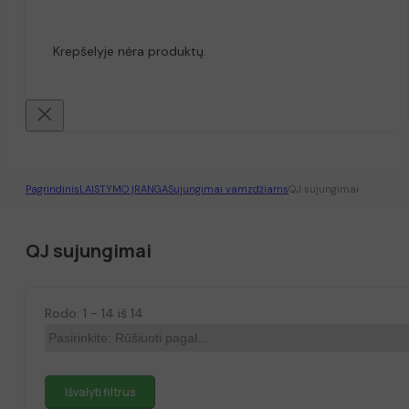
Krepšelyje nėra produktų.
Pagrindinis
LAISTYMO ĮRANGA
Sujungimai vamzdžiams
QJ sujungimai
QJ sujungimai
Rodo: 1 - 14 iš 14
Išvalyti filtrus