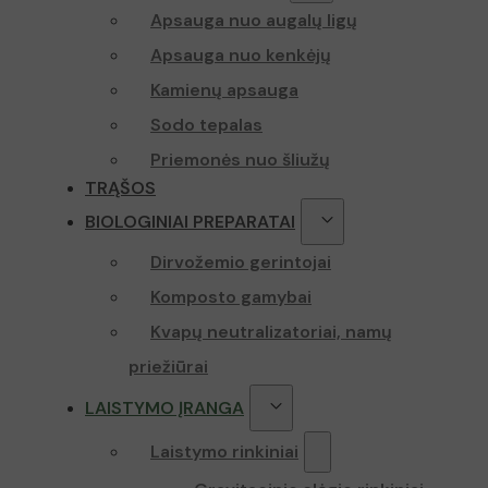
Apsauga nuo augalų ligų
Apsauga nuo kenkėjų
Kamienų apsauga
Sodo tepalas
Priemonės nuo šliužų
TRĄŠOS
BIOLOGINIAI PREPARATAI
Dirvožemio gerintojai
Komposto gamybai
Kvapų neutralizatoriai, namų
priežiūrai
LAISTYMO ĮRANGA
Laistymo rinkiniai