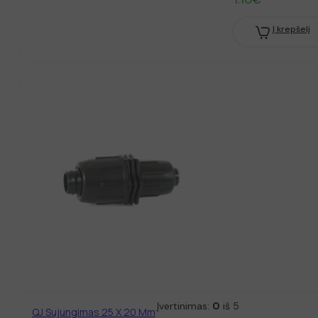
Į krepšelį
Įvertinimas:
0
iš 5
QJ Sujungimas 25 X 20 Mm