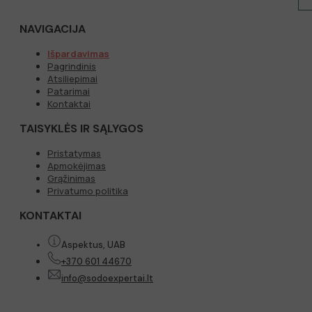
NAVIGACIJA
Išpardavimas
Pagrindinis
Atsiliepimai
Patarimai
Kontaktai
TAISYKLĖS IR SĄLYGOS
Pristatymas
Apmokėjimas
Grąžinimas
Privatumo politika
KONTAKTAI
Aspektus, UAB
+370 601 44670
info@sodoexpertai.lt