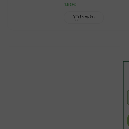
1.90
€
Į krepšelį