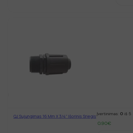
Įvertinimas:
0
iš 5
QJ Sujungimas 16 Mm X 3/4″ Išorinis Sriegis
0.90
€