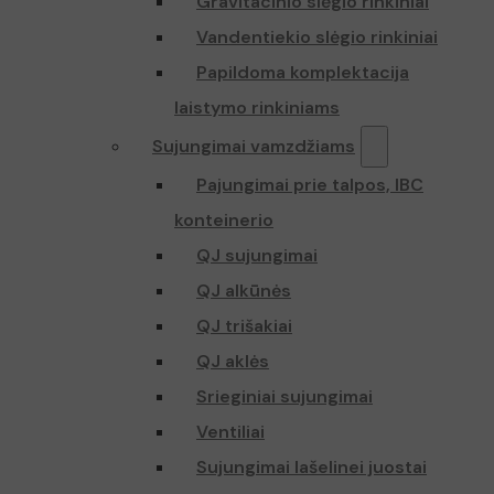
Gravitacinio slėgio rinkiniai
Vandentiekio slėgio rinkiniai
Papildoma komplektacija
laistymo rinkiniams
Sujungimai vamzdžiams
Pajungimai prie talpos, IBC
konteinerio
QJ sujungimai
QJ alkūnės
QJ trišakiai
QJ aklės
Srieginiai sujungimai
Ventiliai
Sujungimai lašelinei juostai