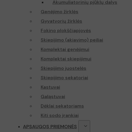
Akumuliatorinių pjūklų dalys
Genėjimo žirklės
Gyvatvorių žirklės
Fokino plokščiapjovės
Skiepijimo (akiavimo) peiliai
Komplektai genėjimui
Komplektai skiepijimui
Skiepijimo juostelės
Skiepijimo sekatoriai
Kastuvai
Galąstuvai
Dėklai sekatoriams
Kiti sodo įrankiai
APSAUGOS PRIEMONĖS