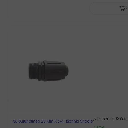
Į
Įvertinimas:
0
iš 5
QJ Sujungimas 25 Mm X 3/4” Išorinis Sriegis
1.10
€