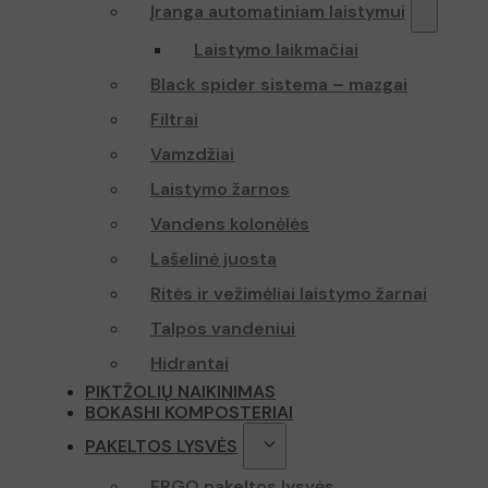
Įranga automatiniam laistymui
Laistymo laikmačiai
Black spider sistema – mazgai
Filtrai
Vamzdžiai
Laistymo žarnos
Vandens kolonėlės
Lašelinė juosta
Ritės ir vežimėliai laistymo žarnai
Talpos vandeniui
Hidrantai
PIKTŽOLIŲ NAIKINIMAS
BOKASHI KOMPOSTERIAI
PAKELTOS LYSVĖS
ERGO pakeltos lysvės