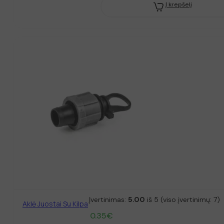
Į krepšelį
Įvertinimas:
5.00
iš 5 (viso įvertinimų:
7
)
Aklė Juostai Su Kilpa
0.35
€