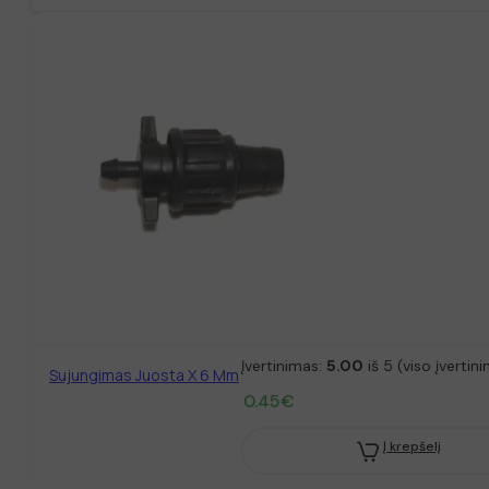
Įvertinimas:
5.00
iš 5 (viso įvertin
Sujungimas Juosta X 6 Mm
0.45
€
Į krepšelį