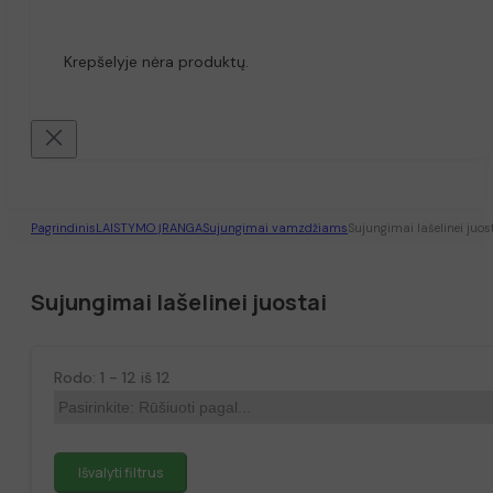
Krepšelyje nėra produktų.
Pagrindinis
LAISTYMO ĮRANGA
Sujungimai vamzdžiams
Sujungimai lašelinei juos
Sujungimai lašelinei juostai
Rodo: 1 - 12 iš 12
Išvalyti filtrus