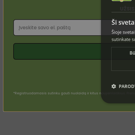
UŽSI
Ši svet
Šioje sveta
sutinkate s
Bū
PARODY
*Registruodamasis sutinku gauti nuolaidą ir kitus naujienlaiškius. P
Griežtai būti
Svetainė neg