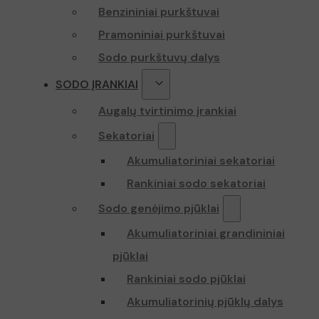
Benzininiai purkštuvai
_ga_Z70P1
Pramoniniai purkštuvai
Sodo purkštuvų dalys
SODO ĮRANKIAI
Augalų tvirtinimo įrankiai
Sekatoriai
Akumuliatoriniai sekatoriai
Rankiniai sodo sekatoriai
Sodo genėjimo pjūklai
Akumuliatoriniai grandininiai
pjūklai
Rankiniai sodo pjūklai
Akumuliatorinių pjūklų dalys