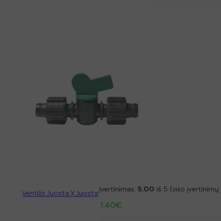
Įvertinimas:
5.00
iš 5 (viso įvertinimų
Ventilis Juosta X Juosta
1.40
€