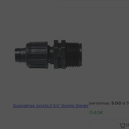
Įvertinimas:
5.00
iš 5
Sujungimas Juosta X 3/4” Išorinis Sriegis
0.40
€
Į