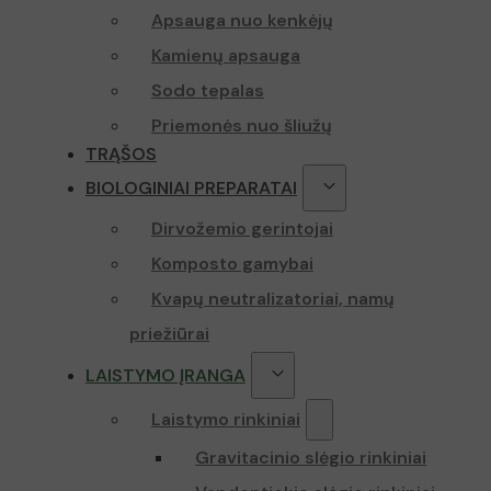
Apsauga nuo kenkėjų
Kamienų apsauga
Sodo tepalas
Priemonės nuo šliužų
TRĄŠOS
BIOLOGINIAI PREPARATAI
Dirvožemio gerintojai
Komposto gamybai
Kvapų neutralizatoriai, namų
priežiūrai
LAISTYMO ĮRANGA
Laistymo rinkiniai
Gravitacinio slėgio rinkiniai