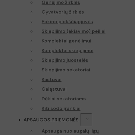
Genėjimo žirklės
Gyvatvorių žirklės
Fokino plokščiapjovės
Skiepijimo (akiavimo) peiliai
Komplektai genėjimui
Komplektai skiepijimui
Skiepijimo juostelės
Skiepijimo sekatoriai
Kastuvai
Galąstuvai
Dėklai sekatoriams
Kiti sodo įrankiai
APSAUGOS PRIEMONĖS
Apsauga nuo augalų ligų