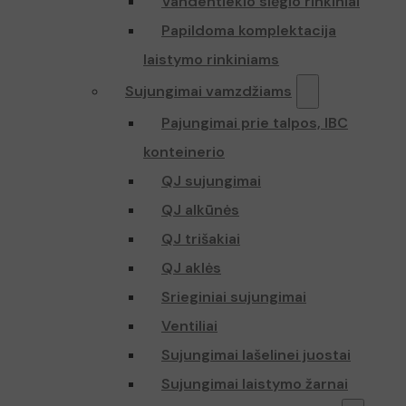
Vandentiekio slėgio rinkiniai
Papildoma komplektacija
laistymo rinkiniams
Sujungimai vamzdžiams
Pajungimai prie talpos, IBC
konteinerio
QJ sujungimai
QJ alkūnės
QJ trišakiai
QJ aklės
Srieginiai sujungimai
Ventiliai
Sujungimai lašelinei juostai
Sujungimai laistymo žarnai