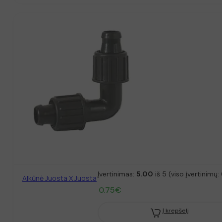
Įvertinimas:
5.00
iš 5 (viso įvertinimų:
Alkūnė Juosta X Juosta
0.75
€
Į krepšelį