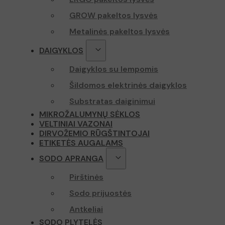
GROW pakeltos lysvės
Metalinės pakeltos lysvės
DAIGYKLOS
Daigyklos su lempomis
Šildomos elektrinės daigyklos
Substratas daiginimui
MIKROŽALUMYNŲ SĖKLOS
VELTINIAI VAZONAI
DIRVOŽEMIO RŪGŠTINTOJAI
ETIKETĖS AUGALAMS
SODO APRANGA
Pirštinės
Sodo prijuostės
Antkeliai
SODO PLYTELĖS