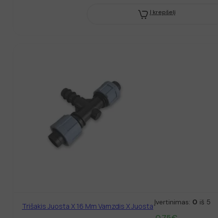
Į krepšelį
Įvertinimas:
0
iš 5
Trišakis Juosta X 16 Mm Vamzdis X Juosta
0.75
€