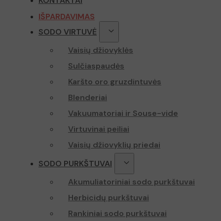
KONTAKTAI
sbjs_sessio
sbjs_curre
IŠPARDAVIMAS
twk_idm_k
SODO VIRTUVĖ
IDE
sbjs_udata
Vaisių džiovyklės
_fbp
TawkConne
Sulčiaspaudės
_lscache_va
Karšto oro gruzdintuvės
_gcl_au
twk_uuid_
Blenderiai
page-views
Vakuumatoriai ir Souse-vide
test_cookie
Virtuvinai peiliai
sbjs_curren
YSC
Vaisių džiovyklių priedai
_ga
VISITOR_IN
SODO PURKŠTUVAI
Akumuliatoriniai sodo purkštuvai
Herbicidų purkštuvai
sbjs_first
Rankiniai sodo purkštuvai