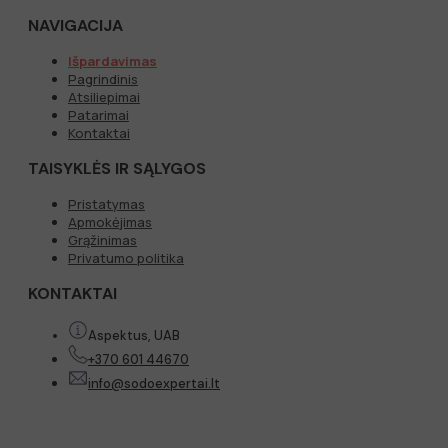
NAVIGACIJA
Išpardavimas
Pagrindinis
Atsiliepimai
Patarimai
Kontaktai
TAISYKLĖS IR SĄLYGOS
Pristatymas
Apmokėjimas
Grąžinimas
Privatumo politika
KONTAKTAI
Aspektus, UAB
+370 601 44670
info@sodoexpertai.lt