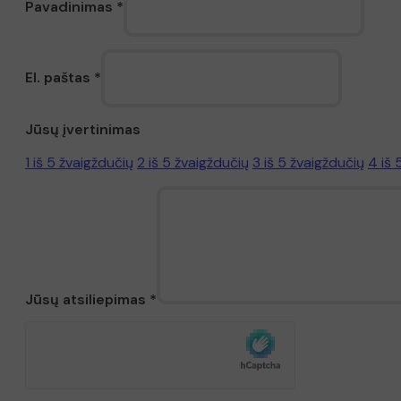
Pavadinimas
*
El. paštas
*
Jūsų įvertinimas
1 iš 5 žvaigždučių
2 iš 5 žvaigždučių
3 iš 5 žvaigždučių
4 iš 
Jūsų atsiliepimas
*