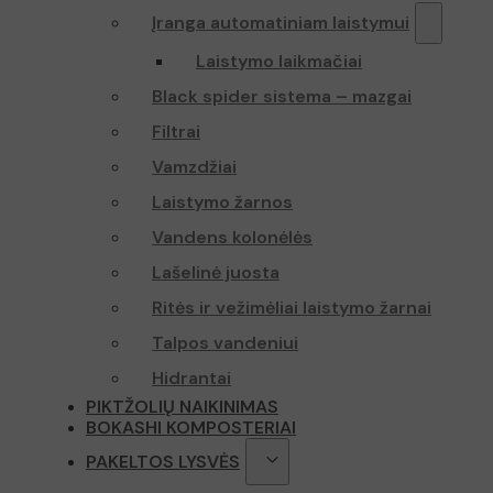
Įranga automatiniam laistymui
Laistymo laikmačiai
Black spider sistema – mazgai
Filtrai
Vamzdžiai
Laistymo žarnos
Vandens kolonėlės
Lašelinė juosta
Ritės ir vežimėliai laistymo žarnai
Talpos vandeniui
Hidrantai
PIKTŽOLIŲ NAIKINIMAS
BOKASHI KOMPOSTERIAI
PAKELTOS LYSVĖS