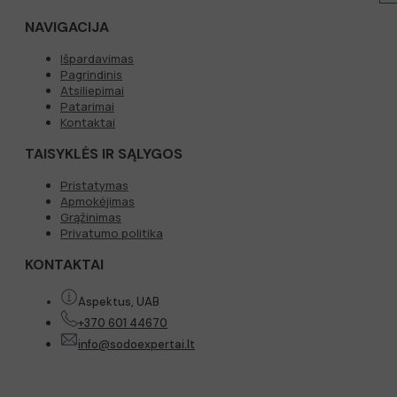
NAVIGACIJA
Išpardavimas
Pagrindinis
Atsiliepimai
Patarimai
Kontaktai
TAISYKLĖS IR SĄLYGOS
Pristatymas
Apmokėjimas
Grąžinimas
Privatumo politika
KONTAKTAI
Aspektus, UAB
+370 601 44670
info@sodoexpertai.lt