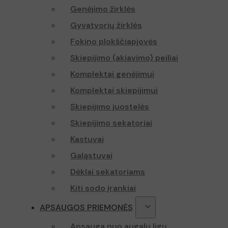
Genėjimo žirklės
Gyvatvorių žirklės
Fokino plokščiapjovės
Skiepijimo (akiavimo) peiliai
Komplektai genėjimui
Komplektai skiepijimui
Skiepijimo juostelės
Skiepijimo sekatoriai
Kastuvai
Galąstuvai
Dėklai sekatoriams
Kiti sodo įrankiai
APSAUGOS PRIEMONĖS
Apsauga nuo augalų ligų