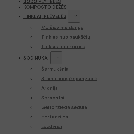
SODO PLYTELĖS
KOMPOSTO DĖŽĖS
TINKLAI, PLĖVELĖS
Mulčiavimo danga
Tinklas nuo paukščių
Tinklas nuo kurmių
SODINUKAI
Šermukšniai
Stambiauogė spanguolė
Aronija
Serbentai
Geltonžiedė sedula
Hortenzijos
Lazdynai