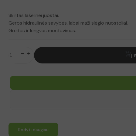
Skirtas lašelinei juostai.
Geros hidraulinės savybės, labai maži slėgio nuostoliai.
Greitas ir lengvas montavimas.
produkto
kiekis:
Į 
Trišakis
juostai
Rodyti daugiau