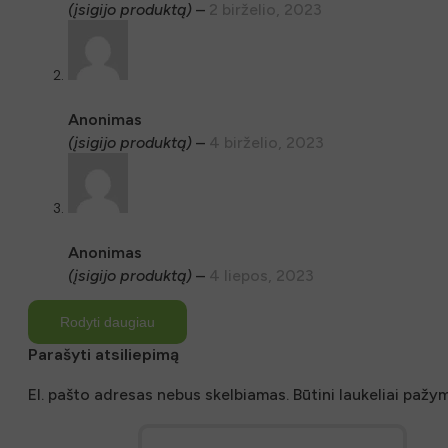
(įsigijo produktą)
–
2 birželio, 2023
Anonimas
(įsigijo produktą)
–
4 birželio, 2023
Anonimas
(įsigijo produktą)
–
4 liepos, 2023
Rodyti daugiau
Parašyti atsiliepimą
El. pašto adresas nebus skelbiamas.
Būtini laukeliai pažy