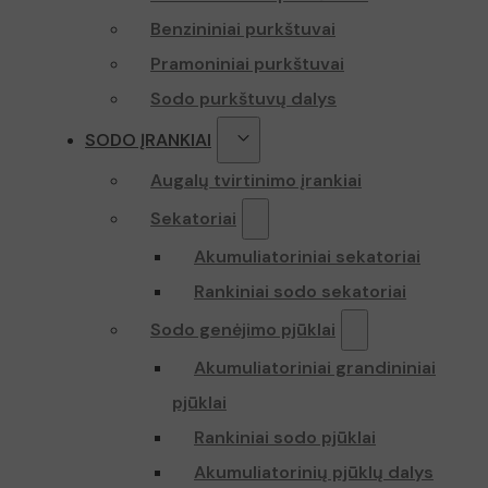
Benzininiai purkštuvai
Pramoniniai purkštuvai
_ga_Z70P1T0
Sodo purkštuvų dalys
SODO ĮRANKIAI
Augalų tvirtinimo įrankiai
Sekatoriai
Akumuliatoriniai sekatoriai
Rankiniai sodo sekatoriai
Sodo genėjimo pjūklai
Akumuliatoriniai grandininiai
pjūklai
Rankiniai sodo pjūklai
Akumuliatorinių pjūklų dalys