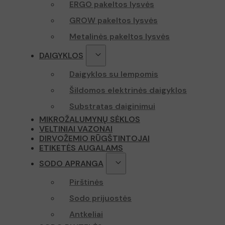
ERGO pakeltos lysvės
GROW pakeltos lysvės
Metalinės pakeltos lysvės
DAIGYKLOS
Daigyklos su lempomis
Šildomos elektrinės daigyklos
Substratas daiginimui
MIKROŽALUMYNŲ SĖKLOS
VELTINIAI VAZONAI
DIRVOŽEMIO RŪGŠTINTOJAI
ETIKETĖS AUGALAMS
SODO APRANGA
Pirštinės
Sodo prijuostės
Antkeliai