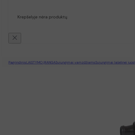
Krepšelyje nėra produktų.
Pagrindinis
LAISTYMO ĮRANGA
Sujungimai vamzdžiams
Sujungimai lašelinei juos