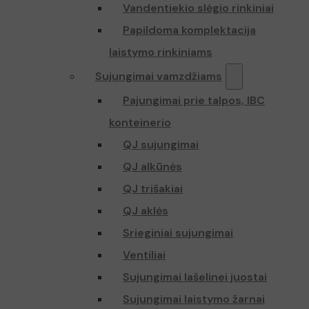
Vandentiekio slėgio rinkiniai
Papildoma komplektacija
laistymo rinkiniams
Sujungimai vamzdžiams
Pajungimai prie talpos, IBC
konteinerio
QJ sujungimai
QJ alkūnės
QJ trišakiai
QJ aklės
Srieginiai sujungimai
Ventiliai
Sujungimai lašelinei juostai
Sujungimai laistymo žarnai