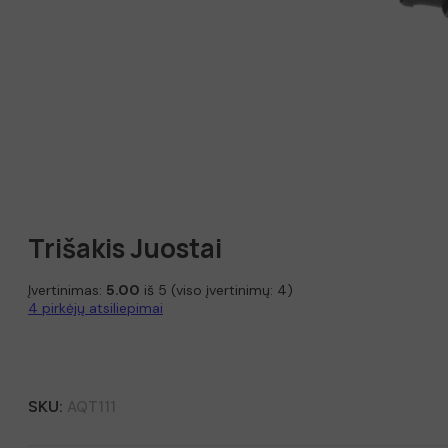
Trišakis Juostai
Įvertinimas:
5.00
iš 5 (viso įvertinimų:
4
)
4
pirkėjų atsiliepimai
SKU:
AQT111