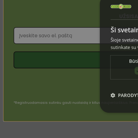
UŽSISA
Ši sveta
Šioje svetain
sutinkate su
Būti
PARODYT
*Registruodamasis sutinku gauti nuolaidą ir kitus naujienlaiškius. P
Griežtai būtini