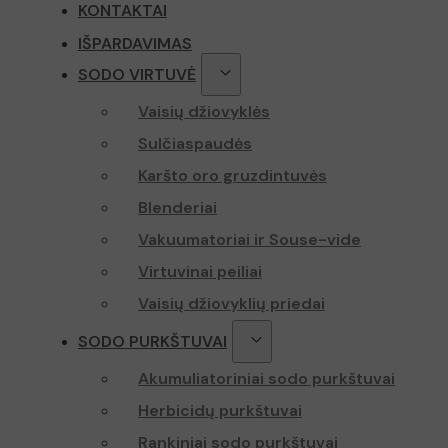
KONTAKTAI
sbjs_session
IŠPARDAVIMAS
sbjs_current
twk_idm_key
SODO VIRTUVĖ
IDE
Vaisių džiovyklės
sbjs_udata
Sulčiaspaudės
_fbp
TawkConnect
Karšto oro gruzdintuvės
_lscache_vary
_gcl_au
Blenderiai
twk_uuid_61
page-views
Vakuumatoriai ir Souse-vide
test_cookie
Virtuvinai peiliai
sbjs_current
Vaisių džiovyklių priedai
YSC
_ga
SODO PURKŠTUVAI
VISITOR_INFO
Akumuliatoriniai sodo purkštuvai
Herbicidų purkštuvai
sbjs_first
Rankiniai sodo purkštuvai