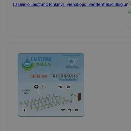
Į
Lašelinio Laistymo Rinkinys „Vienakojis“ Vandentiekio Slėgiui
2