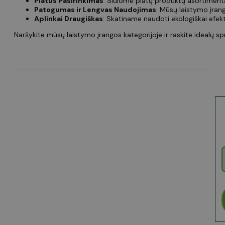
Platus Pasirinkimas
: Siūlome platų produktų asortimentą
Patogumas ir Lengvas Naudojimas
: Mūsų laistymo įran
Aplinkai Draugiškas
: Skatiname naudoti ekologiškai efek
Naršykite mūsų laistymo įrangos kategorijoje ir raskite idealų 