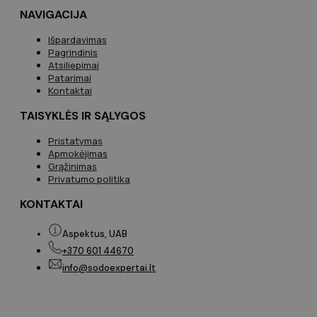
NAVIGACIJA
Išpardavimas
Pagrindinis
Atsiliepimai
Patarimai
Kontaktai
TAISYKLĖS IR SĄLYGOS
Pristatymas
Apmokėjimas
Grąžinimas
Privatumo politika
KONTAKTAI
Aspektus, UAB
+370 601 44670
info@sodoexpertai.lt