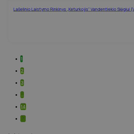
Lašelinio Laistymo Rinkinys „Keturkojis“ Vandentiekio Slėgiui 
1
2
3
…
14