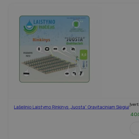
Įver
Lašelinio Laistymo Rinkinys „Juosta“ Gravitaciniam Slėgiui
40.