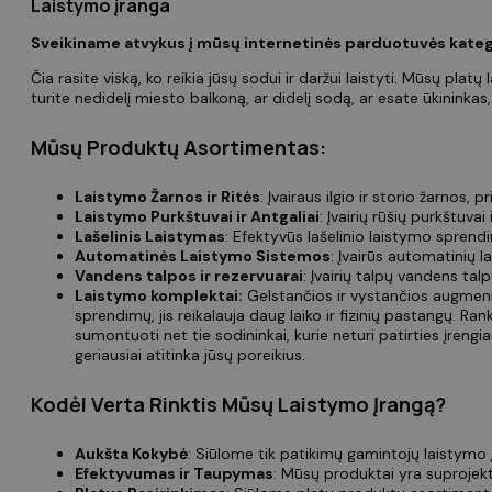
Laistymo įranga
Sveikiname atvykus į mūsų internetinės parduotuvės katego
Čia rasite viską, ko reikia jūsų sodui ir daržui laistyti. Mūsų p
turite nedidelį miesto balkoną, ar didelį sodą, ar esate ūkinink
Mūsų Produktų Asortimentas:
Laistymo Žarnos ir Ritės
: Įvairaus ilgio ir storio žarnos
Laistymo Purkštuvai ir Antgaliai
: Įvairių rūšių purkštuv
Lašelinis Laistymas
: Efektyvūs lašelinio laistymo sprendi
Automatinės Laistymo Sistemos
: Įvairūs automatinių l
Vandens talpos ir rezervuarai
: Įvairių talpų vandens tal
Laistymo komplektai:
Gelstančios ir vystančios augmenij
sprendimų, jis reikalauja daug laiko ir fizinių pastangų. R
sumontuoti net tie sodininkai, kurie neturi patirties įrengia
geriausiai atitinka jūsų poreikius.
Kodėl Verta Rinktis Mūsų Laistymo Įrangą?
Aukšta Kokybė
: Siūlome tik patikimų gamintojų laistymo į
Efektyvumas ir Taupymas
: Mūsų produktai yra suprojek