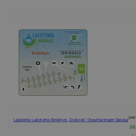
Įve
Lašelinio Laistymo Rinkinys „Dvikojis“ Gravitaciniam Slėgiui
36