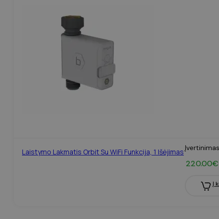
Įvertinima
Laistymo Lakmatis Orbit Su WiFi Funkcija, 1 Išėjimas
220.00
€
Į 