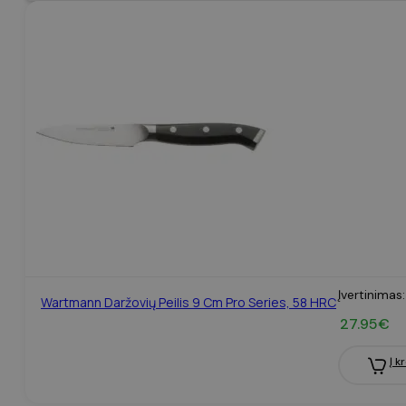
Įvertinimas
Wartmann Daržovių Peilis 9 Cm Pro Series, 58 HRC
27.95
€
Į k