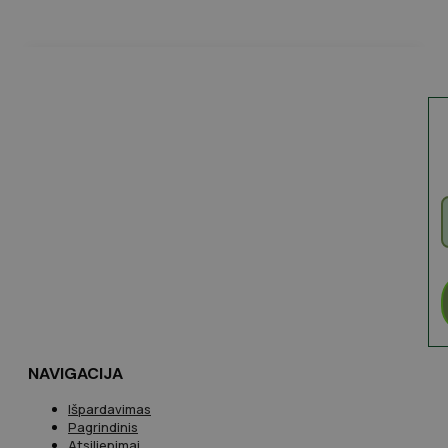
NAVIGACIJA
Išpardavimas
Pagrindinis
Atsiliepimai