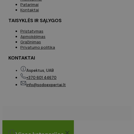
Patarimai
Kontaktai
TAISYKLĖS IR SĄLYGOS
Pristatymas
Apmokėjimas
Grąžinimas
Privatumo politika
KONTAKTAI
Aspektus, UAB
+370 601 44670
info@sodoexpertai.lt