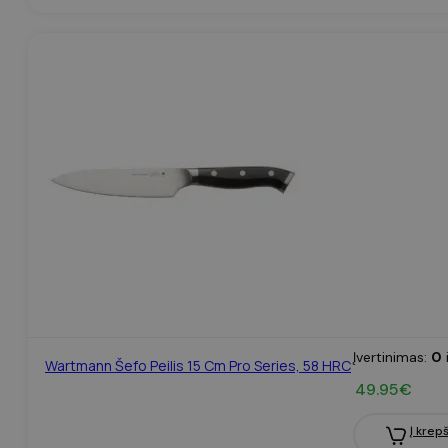
Įvertinimas:
0
Wartmann Šefo Peilis 15 Cm Pro Series, 58 HRC
49.95
€
Į krepš