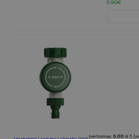
5.90
€
Įvertinimas:
5.00
iš 5 (v
Mechaninis Laistymo Laikmatis GYVA