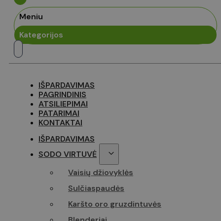
page-views
Meniu
test_cookie
sbjs_curren
Kategorijos
YSC
_ga
VISITOR_IN
IŠPARDAVIMAS
PAGRINDINIS
sbjs_first
ATSILIEPIMAI
PATARIMAI
KONTAKTAI
IŠPARDAVIMAS
_ga_Z70P1
SODO VIRTUVĖ
Vaisių džiovyklės
Sulčiaspaudės
Karšto oro gruzdintuvės
Blenderiai