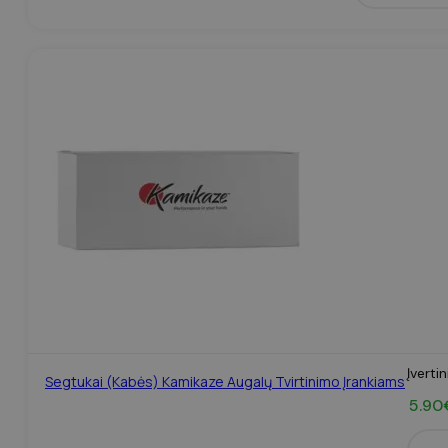
Įverti
Segtukai (kabės) Kamikaze Augalų Tvirtinimo Įrankiams
5.90