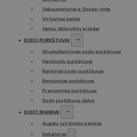
Vakuumatoriai ir Souse-vide
Virtuvinai peiliai
Vaisių džiovyklių priedai
SODO PURKŠTUVAI
Akumuliatoriniai sodo purkštuvai
Herbicidų purkštuvai
Rankiniai sodo purkštuvai
Benzininiai purkštuvai
Pramoniniai purkštuvai
Sodo purkštuvų dalys
SODO ĮRANKIAI
Augalų tvirtinimo įrankiai
Sekatoriai