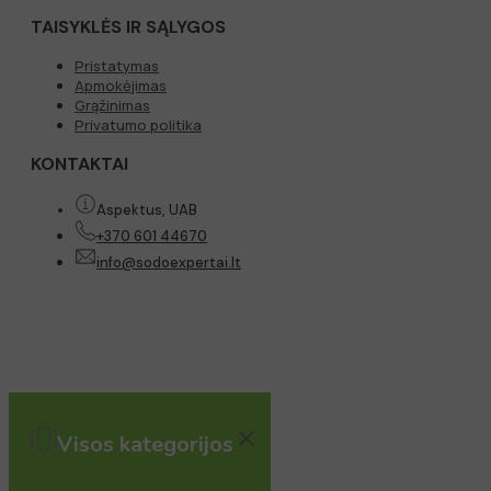
TAISYKLĖS IR SĄLYGOS
Pristatymas
Apmokėjimas
Grąžinimas
Privatumo politika
KONTAKTAI
Aspektus, UAB
+370 601 44670
info@sodoexpertai.lt
Visos kategorijos