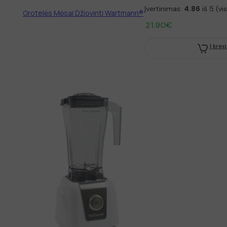
Įvertinimas:
4.86
iš 5 (vi
Grotelės Mėsai Džiovinti Wartmann®
21.90
€
Į krep