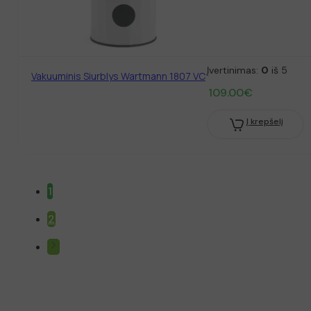
Įvertinimas:
0
iš 5
Vakuuminis Siurblys Wartmann 1807 VC
109.00
€
Į krepšelį
1
2