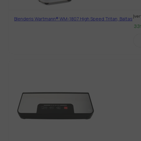
Įve
Blenderis Wartmann® WM-1807 High Speed Tritan, Baltas
33