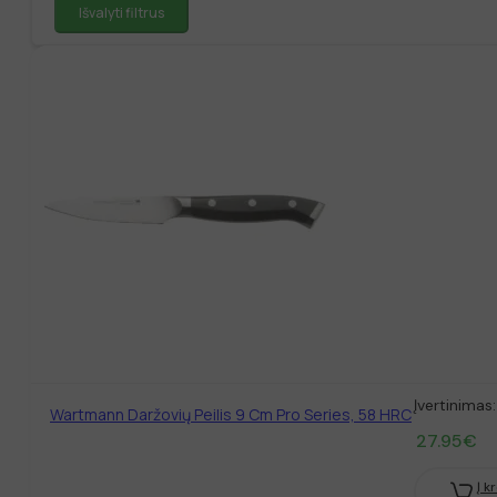
Išvalyti filtrus
Įvertinimas
Wartmann Daržovių Peilis 9 Cm Pro Series, 58 HRC
27.95
€
Į k