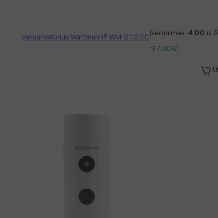
Įvertinimas:
4.00
iš 5
Vakuumatorius Wartmann® WM-2112 EC
97.00
€
Į 