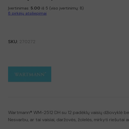
Įvertinimas:
5.00
iš 5 (viso įvertinimų:
8
)
8
pirkėjų atsiliepimai
SKU:
270272
Wartmann® WM-2512 DH su 12 padėklų vaisių džiovyklė be BP
Nesvarbu, ar tai vaisiai, daržovės, žolelės, mirkyti riešutai