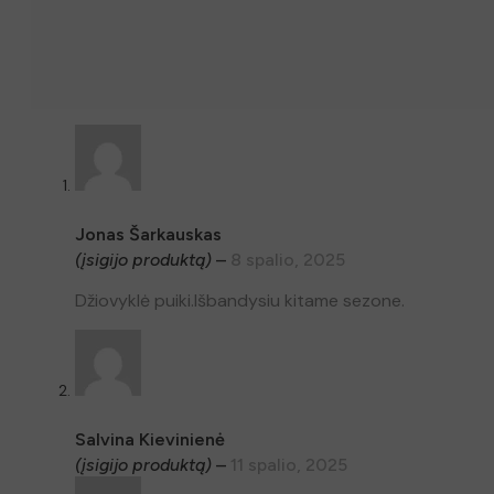
Jonas Šarkauskas
(įsigijo produktą)
–
8 spalio, 2025
Tvirta nerūdijančio plieno konstrukcija:
Išskyrus maitinimo la
Džiovyklė puiki.Išbandysiu kitame sezone.
Efektyvus energijos suvartojimas:
Dėl dvigubų sienelių konst
Tikslus temperatūros nustatymas:
Wartmann vaisių džiovyklėj
konsistenciją ir skonį.
XL džiovyklė:
Wartmann WM-2512 DH džiovyklė turi 12 padėklų ir 1,
Salvina Kievinienė
SAVYBĖS IR PRIVALUMAI
(įsigijo produktą)
–
11 spalio, 2025