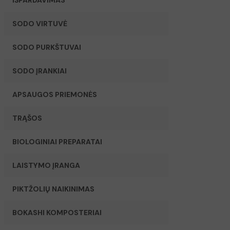
WARTMANN®
tai Nyderlanduose (Tilburge) įkurta virtuvinės įra
SODO VIRTUVĖ
gaminimas” būtų pasiekiamas kiekvienam. Akcentuojamas inovaty
SODO PURKŠTUVAI
Wartmann gamina platų virtuvės įrankių ir elektronikos spektrą: 
lėtųjų sulčiaspaudžių aparatai, galingi blenderiai (“High-Speed bl
SODO ĮRANKIAI
APSAUGOS PRIEMONĖS
TRĄŠOS
BIOLOGINIAI PREPARATAI
LAISTYMO ĮRANGA
PIKTŽOLIŲ NAIKINIMAS
BOKASHI KOMPOSTERIAI