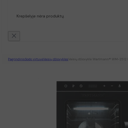
Krepšelyje nėra produktų.
Pagrindinis
Sodo virtuvė
Vaisių džiovyklės
Vaisių džiovyklė Wartmann® WM-2512 DH