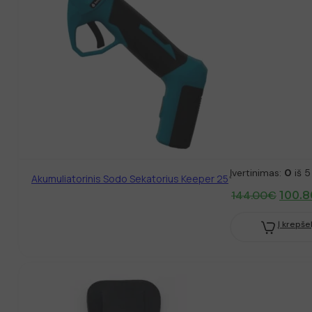
Įvertinimas:
0
iš 5
Akumuliatorinis Sodo Sekatorius Keeper 25
Origin
144.00
€
100.8
price
was:
Į krepšel
144.0