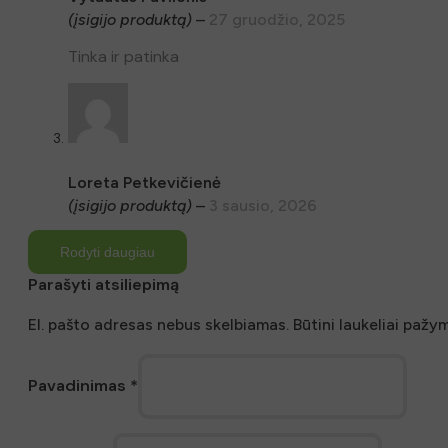
(įsigijo produktą)
–
27 gruodžio, 2025
Tinka ir patinka
Loreta Petkevičienė
(įsigijo produktą)
–
3 sausio, 2026
Rodyti daugiau
Parašyti atsiliepimą
El. pašto adresas nebus skelbiamas.
Būtini laukeliai pažy
Pavadinimas
*