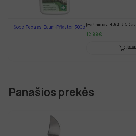
Įvertinimas:
4.92
iš 5 (vi
Sodo Tepalas, Baum-Pflaster, 300g
12.99
€
Į kre
Panašios prekės