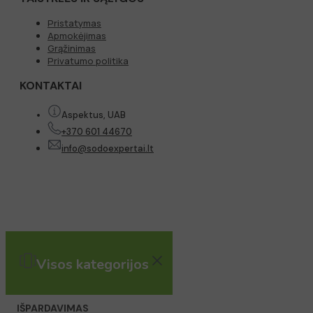
Pristatymas
Apmokėjimas
Grąžinimas
Privatumo politika
KONTAKTAI
Aspektus, UAB
+370 601 44670
info@sodoexpertai.lt
Visos kategorijos
IŠPARDAVIMAS