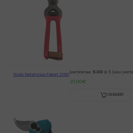
Įvertinimas:
5.00
iš 5 (viso įvert
Sodo Sekatorius Falket 2190
21.00
€
Į krepšelį