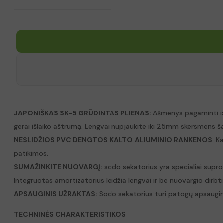
price
price
was:
is:
12.70€.
11.43€.
JAPONIŠKAS SK-5 GRŪDINTAS PLIENAS:
Ašmenys pagaminti iš 
gerai išlaiko aštrumą. Lengvai nupjaukite iki 25mm skersmens šaka
NESLIDŽIOS PVC DENGTOS
KALTO
ALIUMINIO RANKENOS
: K
patikimos.
SUMAŽINKITE NUOVARGĮ:
sodo sekatorius yra specialiai supr
Integruotas amortizatorius leidžia lengvai ir be nuovargio dirbt
APSAUGINIS UŽRAKTAS:
Sodo sekatorius turi patogų apsauginį 
TECHNINĖS CHARAKTERISTIKOS