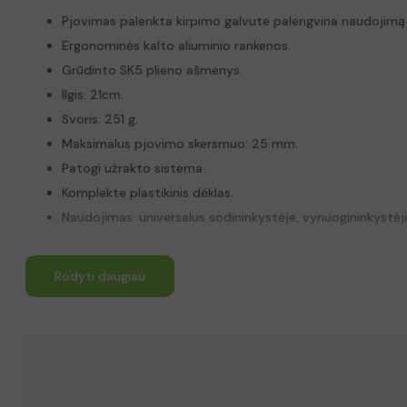
Pjovimas palenkta kirpimo galvute palengvina naudojimą
Ergonominės kalto aliuminio rankenos.
Grūdinto SK5 plieno ašmenys.
Ilgis: 21cm.
Svoris: 251 g.
Maksimalus pjovimo skersmuo: 25 mm.
Patogi užrakto sistema.
Komplekte plastikinis dėklas.
Naudojimas: universalus sodininkystėje, vynuogininkystėj
Rodyti daugiau