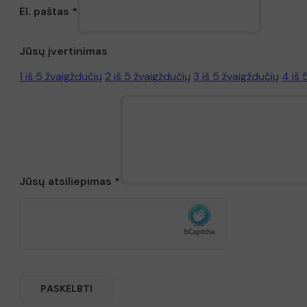
El. paštas
*
Jūsų įvertinimas
1 iš 5 žvaigždučių
2 iš 5 žvaigždučių
3 iš 5 žvaigždučių
4 iš 
Jūsų atsiliepimas
*