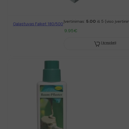
Įvertinimas:
5.00
iš 5 (viso įvertin
Galąstuvas Falket 180/500
9.95
€
Į krepšelį