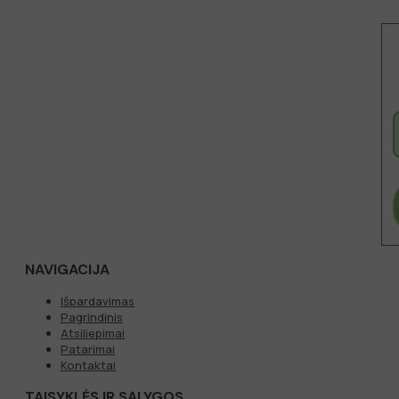
NAVIGACIJA
Išpardavimas
Pagrindinis
Atsiliepimai
Patarimai
Kontaktai
TAISYKLĖS IR SĄLYGOS