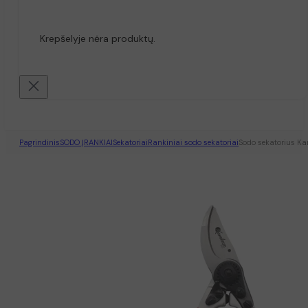
Krepšelyje nėra produktų.
Pagrindinis
SODO ĮRANKIAI
Sekatoriai
Rankiniai sodo sekatoriai
Sodo sekatorius K