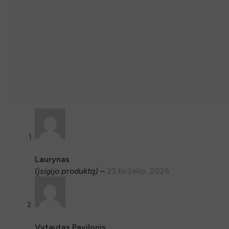
Laurynas
(įsigijo produktą)
–
23 birželio, 2025
Vytautas Pavilonis