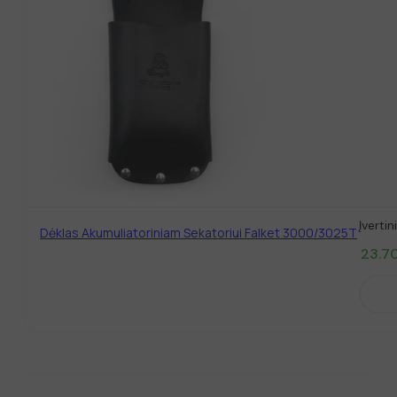
Įverti
Dėklas Akumuliatoriniam Sekatoriui Falket 3000/3025T
23.7