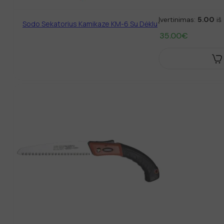
Įvertinimas:
5.00
iš 
Sodo Sekatorius Kamikaze KM-6 Su Dėklu
35.00
€