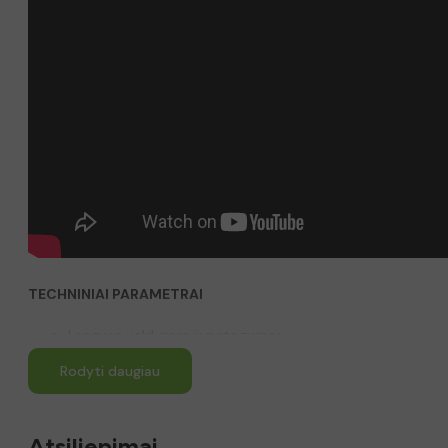
TECHNINIAI PARAMETRAI
Lengvas valdymas ir patogumas.
Turi grandinės apsaugą.
Rodyti daugiau
Pusiau automatinis sutepimas.
Ličio baterija 21V, 1.5 Ah su įkrovikliu.
Atsiliepimai
Pakrovimo laikas 2-3 val.