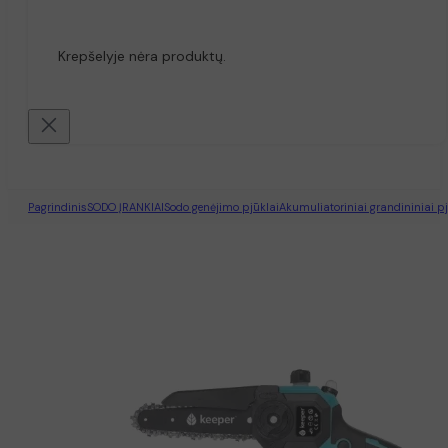
Krepšelyje nėra produktų.
Pagrindinis
SODO ĮRANKIAI
Sodo genėjimo pjūklai
Akumuliatoriniai grandininiai pj