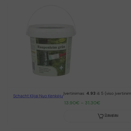
Įvertinimas:
4.93
iš 5 (viso įvertini
Schacht Klijai Nuo Kenkėjų
Price
13.90
€
–
31.30
€
range:
13.90€
Daugiau
through
31.30€
This
product