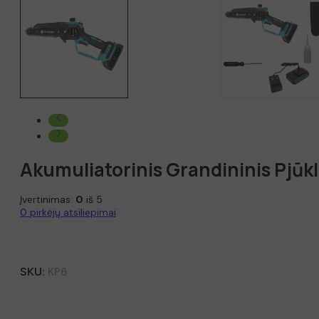
Akumuliatorinis Grandininis Pjūk
Įvertinimas:
0
iš 5
0
pirkėjų atsiliepimai
SKU:
KP6