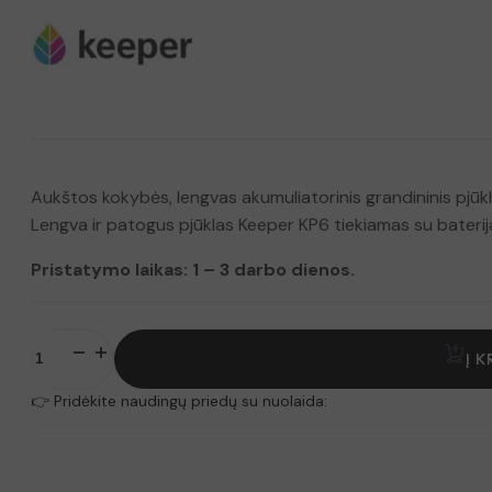
Aukštos kokybės, lengvas akumuliatorinis grandininis pjūkl
Lengva ir patogus pjūklas Keeper KP6 tiekiamas su baterija, į
Pristatymo laikas: 1 – 3 darbo dienos.
produkto
kiekis:
Į K
Akumuliatorinis
grandininis
👉 Pridėkite naudingų priedų su nuolaida:
pjūklas
Keeper
KP
6