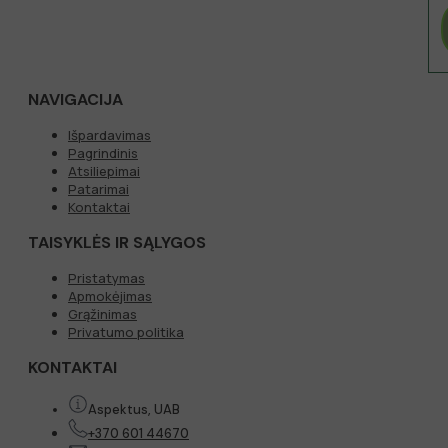
NAVIGACIJA
Išpardavimas
Pagrindinis
Atsiliepimai
Patarimai
Kontaktai
TAISYKLĖS IR SĄLYGOS
Pristatymas
Apmokėjimas
Grąžinimas
Privatumo politika
KONTAKTAI
Aspektus, UAB
+370 601 44670