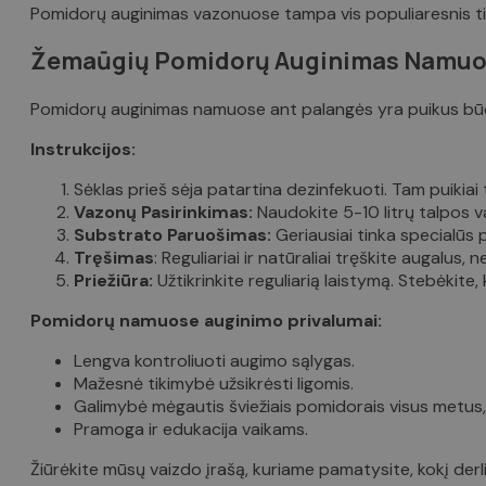
Pomidorų auginimas vazonuose tampa vis populiaresnis tiek
Žemaūgių Pomidorų Auginimas Namu
Pomidorų auginimas namuose ant palangės yra puikus būdas 
Instrukcijos:
Sėklas prieš sėja patartina dezinfekuoti. Tam puikiai
Vazonų Pasirinkimas:
Naudokite 5-10 litrų talpos 
Substrato Paruošimas:
Geriausiai tinka specialūs 
Tręšimas
: Reguliariai ir natūraliai tręškite augalus,
Priežiūra:
Užtikrinkite reguliarią laistymą. Stebėkite
Pomidorų namuose auginimo privalumai:
Lengva kontroliuoti augimo sąlygas.
Mažesnė tikimybė užsikrėsti ligomis.
Galimybė mėgautis šviežiais pomidorais visus metus,
Pramoga ir edukacija vaikams.
Žiūrėkite mūsų vaizdo įrašą, kuriame pamatysite, kokį derl