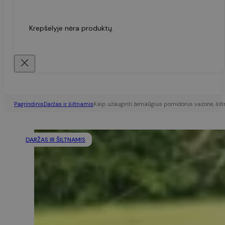
Krepšelyje nėra produktų.
Pagrindinis
Daržas ir šiltnamis
Kaip užauginti žemaūgius pomidorus vazone, šil
DARŽAS IR ŠILTNAMIS