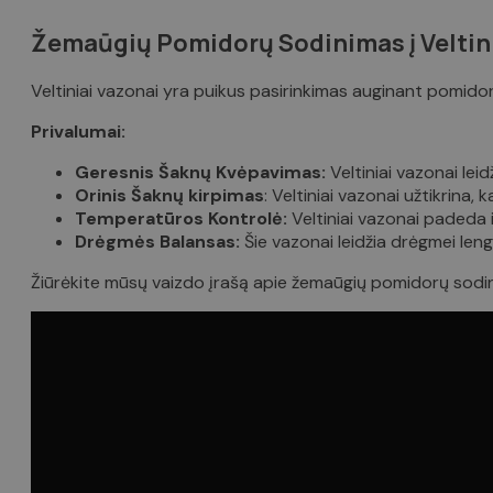
Žemaūgių Pomidorų Sodinimas į Veltin
Veltiniai vazonai yra puikus pasirinkimas auginant pomidor
Privalumai:
Geresnis Šaknų Kvėpavimas:
Veltiniai vazonai leid
Orinis Šaknų kirpimas
: Veltiniai vazonai užtikrina
Temperatūros Kontrolė:
Veltiniai vazonai padeda 
Drėgmės Balansas:
Šie vazonai leidžia drėgmei lengv
Žiūrėkite mūsų vaizdo įrašą apie žemaūgių pomidorų sodini