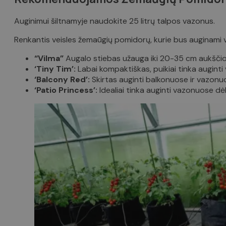
Auginimui šiltnamyje naudokite 25 litrų talpos vazonus.
Renkantis veisles žemaūgių pomidorų, kurie bus auginami v
“Vilma”
Augalo stiebas užauga iki 20-35 cm aukščio. V
‘Tiny Tim’:
Labai kompaktiškas, puikiai tinka augint
‘Balcony Red’:
Skirtas auginti balkonuose ir vazon
‘Patio Princess’:
Idealiai tinka auginti vazonuose dė