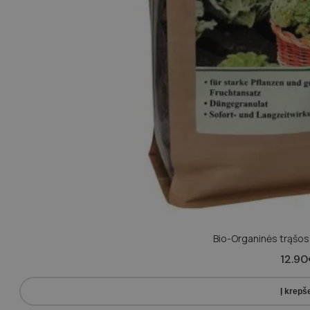
Bio-Organinės trąšo
12.90
Į krepše