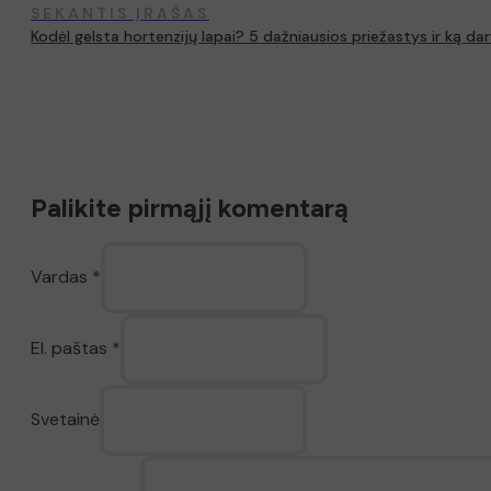
SEKANTIS ĮRAŠAS
Kodėl gelsta hortenzijų lapai? 5 dažniausios priežastys ir ką dar
Palikite pirmąjį komentarą
Vardas *
El. paštas *
Svetainė