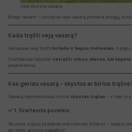
Veja skursta vasarą
Kitaip tariant – netręšta veja vasarą primena žmogų, kuris 
Kada tręšti veją vasarą?
Geriausia veją tręšti
birželio ir liepos mėnesiais
, o jeigu
Svarbiausia taisyklė:
netręšti vidury dienos, kai kepina
įsisavinamos.
Kas geriau vasarą – skystos ar birios trąšos
Vasarą rekomenduoju rinktis
skystas trąšas
– ir tam yra
✅ 1. Greitesnis poveikis
Skystos trąšos pradeda veikti beveik iš karto – maisto medžia
jai reikia „greitos pagalbos“.