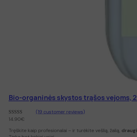
Bio-organinės skystos trąšos vejoms, 2
(19 customer reviews)
14.90
€
Įvertinimas:
19
5.00
iš 5
Tręškite kaip profesionalai – ir turėkite vešlią, žalią,
draugi
(viso
Tinka bet kokiai vejai.