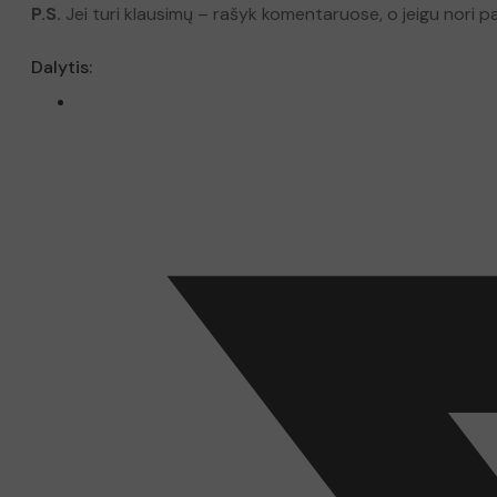
o
P.S.
Jei turi klausimų – rašyk komentaruose, o jeigu nori 
s
t
Dalytis:
r
ą
š
o
s
v
e
j
o
m
s
,
2
.
5
L