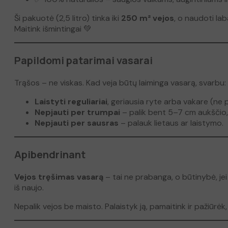
i
Ši pakuotė (2,5 litro) tinka iki
250 m² vejos
, o naudoti lab
s
Maitink išmintingai 💚
:
B
i
Papildomi patarimai vasarai
o
-
Trąšos – ne viskas. Kad veja būtų laiminga vasarą, svarbu:
o
r
Laistyti reguliariai
, geriausia ryte arba vakare (ne p
g
Nepjauti per trumpai
– palik bent 5–7 cm aukščio,
a
Nepjauti per sausras
– palauk lietaus ar laistymo.
n
i
n
Apibendrinant
ė
s
Vejos tręšimas vasarą
– tai ne prabanga, o būtinybė, jei 
s
iš naujo.
k
y
Nepalik vejos be maisto. Palaistyk ją, pamaitink ir pažiūrėk,
s
t