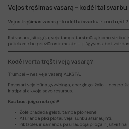
Vejos tręšimas vasarą – kodėl tai svarbu 
Vejos tręšimas vasarą – kodėl tai svarbu ir kuo tręšti?
Kai vasara įsibėgėja, veja tampa tarsi mūsų kiemo vizitinė 
paliekame be priežiūros ir maisto – ji išgyvens, bet vaizda
Kodėl verta tręšti veją vasarą?
Trumpai – nes veja vasarą ALKSTA.
Pavasarį veja būna gyvybinga, energinga, žalia – nes po ži
ir stipriai eikvoja savo resursus.
Kas bus, jeigu netręši?
Žolė pradeda gelsti, tampa plonesnė.
Atsiranda pliki plotai, vejai sunku atsinaujinti.
Piktžolės ir samanos pasinaudoja proga ir įsitvirtina.