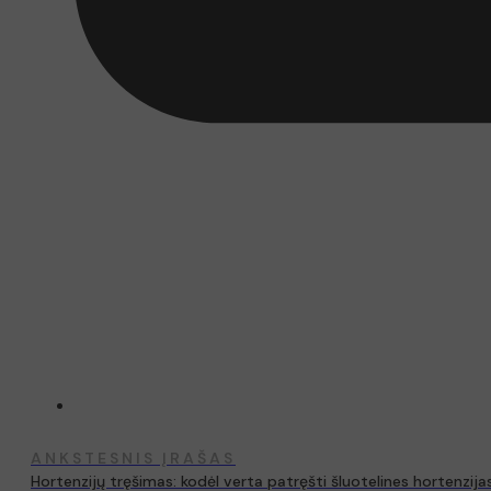
ANKSTESNIS ĮRAŠAS
Hortenzijų tręšimas: kodėl verta patręšti šluotelines hortenzija