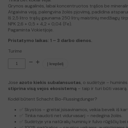
įvertinimų:
)
Grynos augalinės, labai koncentruotos trąšos be mineralinių
Atgaivina veją, palengvina žolės pjovimą, padidina atsparum
Iš 2,5 litro trąšų gaunama 250 litrų maistinių medžiagų tirp
NPK 2,6 + 0,5 + 4,2 + 0,04 (Fe).
Pagaminta Vokietijoje.
Pristatymo laikas: 1 – 3 darbo dienos.
Turime
p
Į krepšelį
r
o
d
Jose
azoto kiekis subalansuotas
, o sudėtyje – huminės 
u
stiprina visą vejos ekosistemą
– taip ir turi būti vasarą.
k
t
Kodėl būtent Schacht Bio-Flussingdunger?
o
k
✅ Skystos – greitai įsisavinamos, veikia beveik iš kar
i
✅ Tinka naudoti net vidurvasarį – nedegina žolės.
e
✅ Sudėtyje yra natūralių huminių ir fulvo rūgščių b
k
✅ 100% natūralios – saugios vaikams, augintiniams ir 