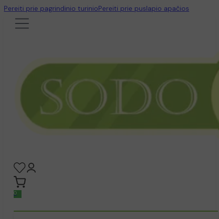
Pereiti prie pagrindinio turinio
Pereiti prie puslapio apačios
0