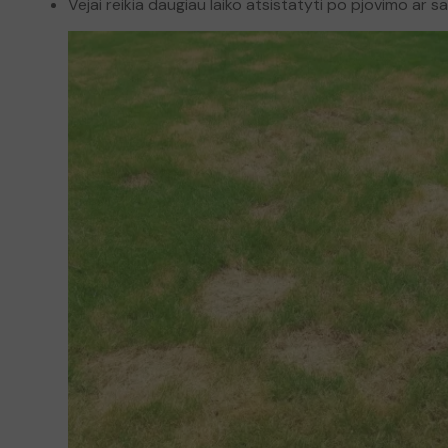
Vejai reikia daugiau laiko atsistatyti po pjovimo ar s