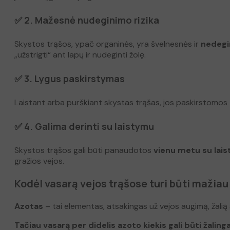
✅ 2. Mažesnė nudeginimo rizika
Skystos trąšos, ypač organinės, yra švelnesnės ir
nedegi
„užstrigti“ ant lapų ir nudeginti žolę.
✅ 3. Lygus paskirstymas
Laistant arba purškiant skystas trąšas, jos paskirstomos tol
✅ 4. Galima derinti su laistymu
Skystos trąšos gali būti panaudotos
vienu metu su lai
gražios vejos.
Kodėl vasarą vejos trąšose turi būti mažiau
Azotas
– tai elementas, atsakingas už vejos augimą, žalią 
Tačiau vasarą per didelis azoto kiekis gali būti žalinga