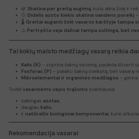
🌿
Skatina per greitą augimą
, kuris alina žolę ir r
💦
Didelis azoto kiekis skatina vandens poreikį
– 
🌡️
Greitai auganti žolė vasaros karštyje tampa sil
⚠️
Pertręšta veja dažnai tampa sultinga, bet ne
Tai kokių maisto medžiagų vasarą reikia d
Kalis (K)
– stiprina šaknų sistemą, padeda ištverti sa
Fosforas (P)
– palaiko šaknų sveikatą, bet vasarą re
Mikroelementai ir organinės medžiagos
– gerina 
Todėl
vasarinėms vejos trąšoms
svarbiausia:
saikingas
azotas
,
daugiau
kalio
,
ir
natūralūs biologiniai komponentai
, kurie atkuri
Rekomendacija vasarai