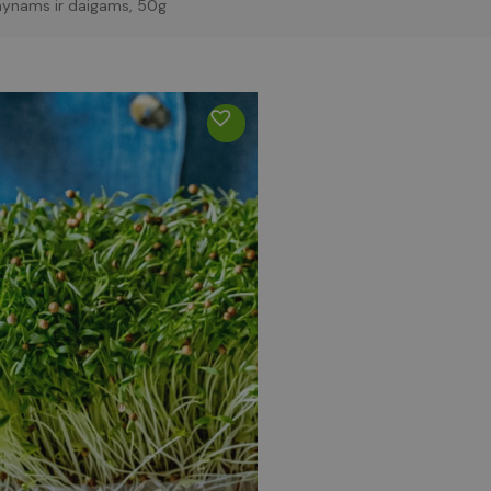
mynams ir daigams, 50g