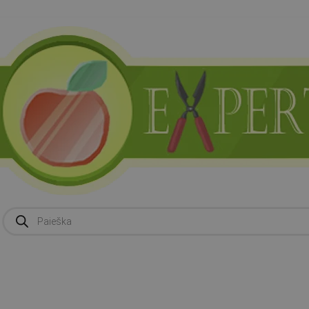
Products
search