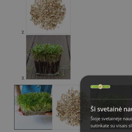
Ši svetainė n
Šioje svetainėje nau
sutinkate su visais 