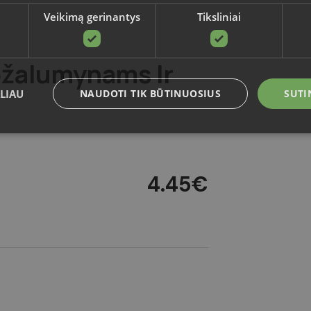
Veikimą gerinantys
Tiksliniai
ožalumynams Ir
LIAU
NAUDOTI TIK BŪTINUOSIUS
SUTI
Būtinieji
Veikimą gerinantys
Tiksliniai
Funkciniai
4.45
€
i leidžia naudoti pagrindines svetainės funkcijas, tokias kaip vartotojo prisijungimas ir
kamai naudojama be griežtai būtinų slapukų.
Teikėjas
/
Galiojimas
Aprašymas
Domenas
4 savaitės
Šį slapuką „Cookie-Script.com“ paslauga nau
CookieScript
2 dienos
sutikimo nuostatoms prisiminti. Būtina, kad 
sodoexpertai.lt
slapukų reklamjuostė veiktų tinkamai.
ADATA
5 mėnesiai
Slapukas yra naudojamas vartotojo sutikimo 
YouTube
4 savaitės
sprendimams išsaugoti dėl jų sąveikos su sv
.youtube.com
TRANSLATORS.