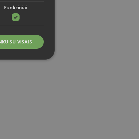
Funkciniai
NKU SU VISAIS
 paskyros valdymas.
doja lankytojų slapukų
Cookie-Script.com
ir privatumo
etaine. NAME OF