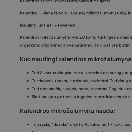
Kalendros sėklos mikrožalumynams ir daigams
_gcl_au
twk_uuid_61d6e2d5b84
Kalendra — viena iš populiariausių mikrožalumynų rūšių. Ir 
page-views
Išauginti juos gali kiekvienas!
test_cookie
sbjs_current
Kalendros mikrožalumynai yra 20 kartų turtingesni maistin
YSC
organizmo stiprinimui ir sveikatinimui, taip pat yra būtini 
_ga
VISITOR_INFO1_LIVE
Kuo naudingi kalendros mikrožalumyna
Turi 3 kartus daugiau beta-karotino nei suaugę aug
sbjs_first
Turtingas vitaminų ir mineralų sudėtimi. Turi daug ant
Turi raminančių savybių nervų sistemai. Pagerina mi
Skatina vyrų potenciją ir gerina reprodukcinės sist
_ga_Z70P1T0D2W
Kalendros mikrožalumynų nauda:
Turi ryškų “detoks” efektą. Pašalina ne tik toksinus,