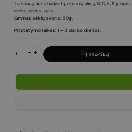
Turi daug antioksidantų, eterinių aliejų, B, C, E, K grupės
omnisend-form-
cinko, seleno, kalio.
630f6c889201b69dbbae
closed-at
Grynas sėklų svoris: 50g.
Google Pr
Pristatymo laikas: 1 – 3 darbo dienos.
Pavadnimas
Pavadnimas
Pavadnimas
_hjSession_4979161
produkto
sbjs_migrations
kiekis:
Į KREPŠELĮ
soundestID
Kalendros
sėklos
sbjs_first_add
mikrožalumynams
_hjSessionUser_497916
omnisendSessionID
ir
daigams,
50g
sbjs_session
sbjs_current_add
twk_idm_key
IDE
sbjs_udata
_fbp
TawkConnectionTime
_lscache_vary