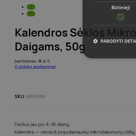
Būtinieji
Kalendros Sėklos Mikr
PARODYTI DETA
Daigams, 50g
Įvertinimas:
0
iš 5
0
pirkėjų atsiliepimai
Griežtai būtinieji slapuka
Svetainė negali būti tin
SKU:
8654198
Pavadnimas
CookieScriptConsent
Derlius jau po 4-16 dienų.
VISITOR_PRIVACY_MET
Kalendra — viena iš populiariausių mikrožalumynų rūšių.