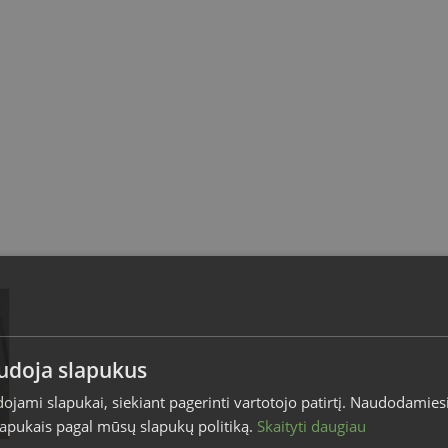
audoja slapukus
dojami slapukai, siekiant pagerinti vartotojo patirtį. Naudodamies
slapukais pagal mūsų slapukų politiką.
Skaityti daugiau