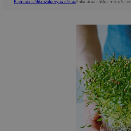
Pagrindinis
Mikrožalumynų sėklos
Kalendros sėklos mikrožalu