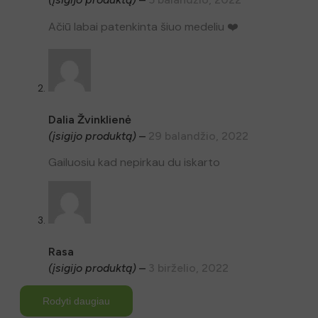
Ačiū labai patenkinta šiuo medeliu ❤️
Kaip bitės apdulkina geltonžiedę sedulą:
Dalia Žvinklienė
(įsigijo produktą)
–
29 balandžio, 2022
Gailuosiu kad nepirkau du iskarto
Rasa
(įsigijo produktą)
–
3 birželio, 2022
Rodyti daugiau