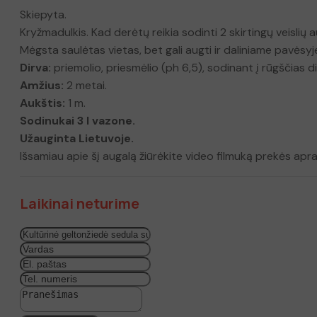
Skiepyta.
Kryžmadulkis. Kad derėtų reikia sodinti 2 skirtingų veislių a
Mėgsta saulėtas vietas, bet gali augti ir daliniame pavėsyj
Dirva:
priemolio, priesmėlio (ph 6,5), sodinant į rūgščias dir
Amžius:
2 metai.
Aukštis:
1 m.
Sodinukai 3 l vazone.
Užauginta Lietuvoje.
Išsamiau apie šį augalą žiūrėkite video filmuką prekės apr
Laikinai neturime