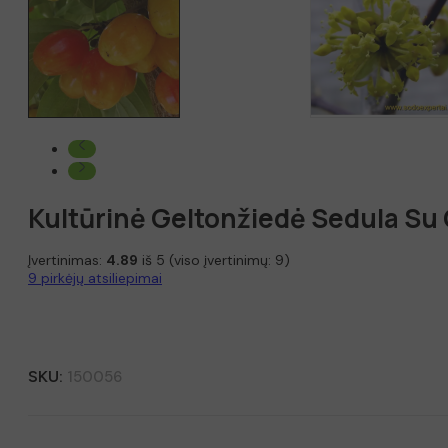
Kultūrinė Geltonžiedė Sedula S
Įvertinimas:
4.89
iš 5 (viso įvertinimų:
9
)
9
pirkėjų atsiliepimai
SKU:
150056