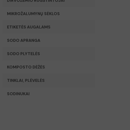
DIRVOŽEMIO RŪGŠTINTOJAI
MIKROŽALUMYNŲ SĖKLOS
ETIKETĖS AUGALAMS
SODO APRANGA
SODO PLYTELĖS
KOMPOSTO DĖŽĖS
TINKLAI, PLĖVELĖS
SODINUKAI