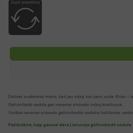
Siųsti pranešimą
Dažnas sodininkas mano, kad jau viską turi savo sode. Kitas – i
Geltonžiedė sedula gan neseniai atsirado mūsų kraštuose.
Visiškai neseniai atsirado geltonžiedės sedulos kultūrinės veislė
Pažiūrėkite, kaip gausiai dera Lietuvoje geltonžiedė sedula: