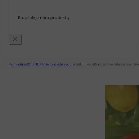
Krepšelyje nėra produktų.
Pagrindinis
SODINUKAI
Geltonžiedė sedula
Kultūrinė geltonžiedė sedula su oranž