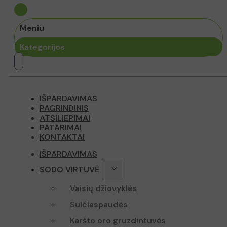
_ga_Z70P1T0
Meniu
Kategorijos
IŠPARDAVIMAS
PAGRINDINIS
ATSILIEPIMAI
PATARIMAI
KONTAKTAI
IŠPARDAVIMAS
SODO VIRTUVĖ
Vaisių džiovyklės
Sulčiaspaudės
Karšto oro gruzdintuvės