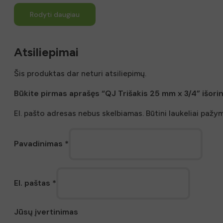
Rodyti daugiau
Atsiliepimai
Šis produktas dar neturi atsiliepimų.
Būkite pirmas aprašęs “QJ Trišakis 25 mm x 3/4” išorin
El. pašto adresas nebus skelbiamas.
Būtini laukeliai pažy
Pavadinimas
*
El. paštas
*
Jūsų įvertinimas