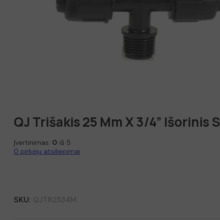
QJ Trišakis 25 Mm X 3/4” Išorinis 
Įvertinimas:
0
iš 5
0
pirkėjų atsiliepimai
SKU:
QJTR2534M