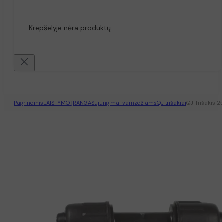
Krepšelyje nėra produktų.
Pagrindinis
LAISTYMO ĮRANGA
Sujungimai vamzdžiams
QJ trišakiai
QJ Trišakis 2