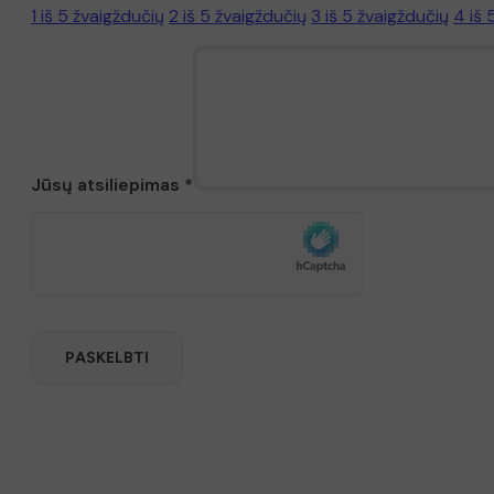
1 iš 5 žvaigždučių
2 iš 5 žvaigždučių
3 iš 5 žvaigždučių
4 iš 
Jūsų atsiliepimas
*