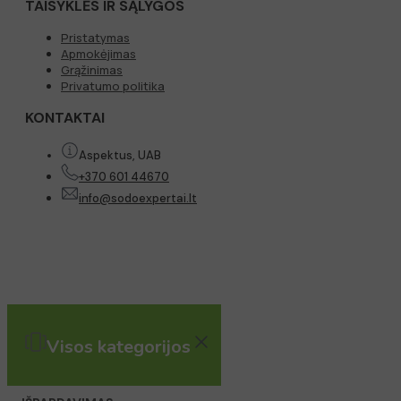
TAISYKLĖS IR SĄLYGOS
Pristatymas
Apmokėjimas
Grąžinimas
Privatumo politika
KONTAKTAI
Aspektus, UAB
+370 601 44670
info@sodoexpertai.lt
Visos kategorijos