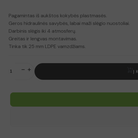
Pagamintas iš aukštos kokybės plastmasės.
Geros hidraulinės savybės, labai maži slėgio nuostoliai.
Darbinis slėgis iki 4 atmosferų.
Greitas ir lengvas montavimas.
Tinka tik 25 mm LDPE vamzdžiams.
produkto
kiekis:
Į 
QJ
Trišakis
25
mm
x
3/4”
išorinis
sriegis
x
25
mm