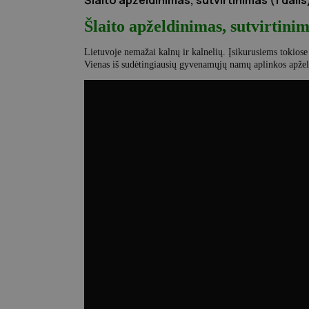
Šlaito apželdinimas, sutvirtinimas (1 dalis
Šlaito apželdinimas, sutvirtinim
Lietuvoje nemažai kalnų ir kalnelių. Įsikurusiems tokiose
Vienas iš sudėtingiausių gyvenamųjų namų aplinkos apželdi