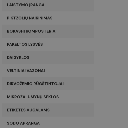
Google Pr
LAISTYMO ĮRANGA
PIKTŽOLIŲ NAIKINIMAS
Pavadnimas
Pavadnimas
Pavadnimas
_hjSession_4979161
BOKASHI KOMPOSTERIAI
sbjs_migrations
soundestID
PAKELTOS LYSVĖS
sbjs_first_add
_hjSessionUser_497916
omnisendSessionID
DAIGYKLOS
VELTINIAI VAZONAI
sbjs_session
sbjs_current_add
twk_idm_key
DIRVOŽEMIO RŪGŠTINTOJAI
IDE
sbjs_udata
MIKROŽALUMYNŲ SĖKLOS
_fbp
TawkConnectionTime
ETIKETĖS AUGALAMS
_lscache_vary
_gcl_au
twk_uuid_61d6e2d5b84
SODO APRANGA