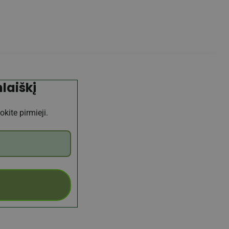
laiškį
kite pirmieji.