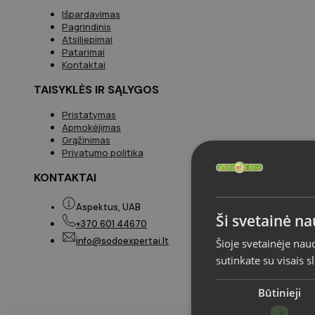
Išpardavimas
Pagrindinis
Atsiliepimai
Patarimai
Kontaktai
TAISYKLĖS IR SĄLYGOS
Pristatymas
Apmokėjimas
Grąžinimas
Privatumo politika
KONTAKTAI
Aspektus, UAB
Ši svetainė n
+370 601 44670
info@sodoexpertai.lt
Šioje svetainėje nau
sutinkate su visais 
Būtinieji