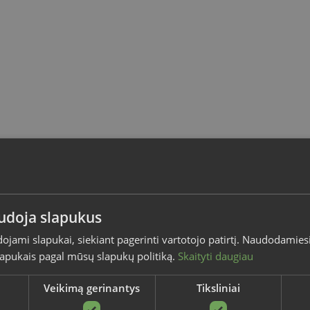
audoja slapukus
dojami slapukai, siekiant pagerinti vartotojo patirtį. Naudodamies
slapukais pagal mūsų slapukų politiką.
Skaityti daugiau
Veikimą gerinantys
Tiksliniai