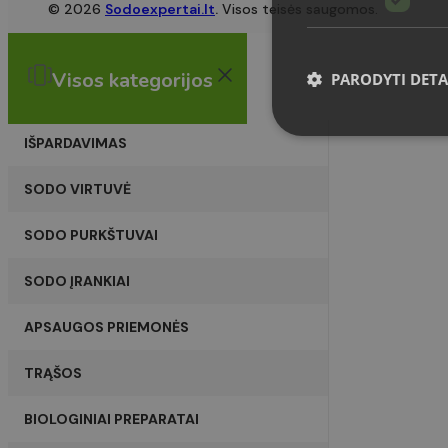
© 2026
Sodoexpertai.lt
.
Visos teisės saugomos.
Visos kategorijos
PARODYTI DETA
IŠPARDAVIMAS
SODO VIRTUVĖ
Griežtai būtinieji slapuka
Svetainė negali būti tin
SODO PURKŠTUVAI
Pavadnimas
SODO ĮRANKIAI
CookieScriptConsent
APSAUGOS PRIEMONĖS
VISITOR_PRIVACY_MET
TRĄŠOS
BIOLOGINIAI PREPARATAI
omnisend-form-
630f6c889201b69dbbae
closed-at