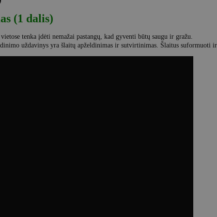
)
as (1 dalis)
 vietose tenka įdėti nemažai pastangų, kad gyventi būtų saugu ir gražu.
nimo uždavinys yra šlaitų apželdinimas ir sutvirtinimas. Šlaitus suformuoti ir