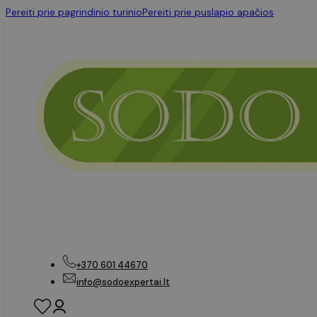
Pereiti prie pagrindinio turinio
Pereiti prie puslapio apačios
+370 601 44670
info@sodoexpertai.lt