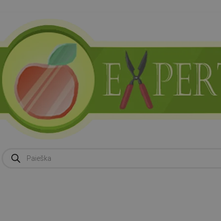
Products
search