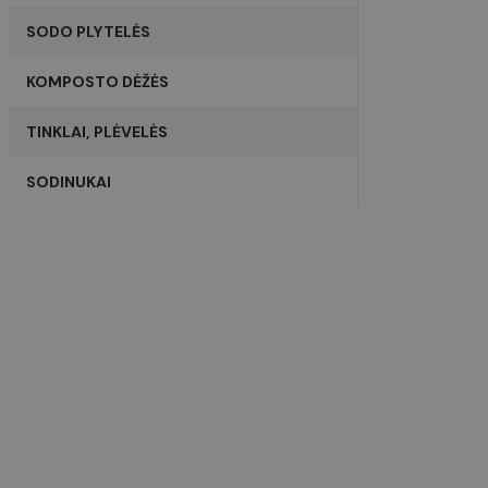
page-views
SODO PLYTELĖS
test_cookie
sbjs_current
YSC
KOMPOSTO DĖŽĖS
_ga
VISITOR_INFO1_LIVE
TINKLAI, PLĖVELĖS
SODINUKAI
sbjs_first
_ga_Z70P1T0D2W