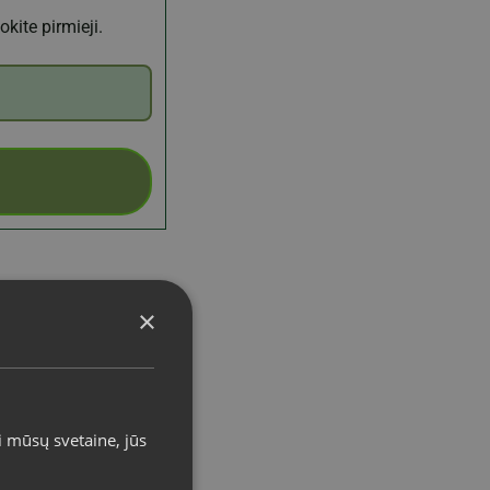
kite pirmieji.
×
i mūsų svetaine, jūs