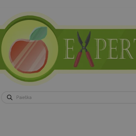
Products
search