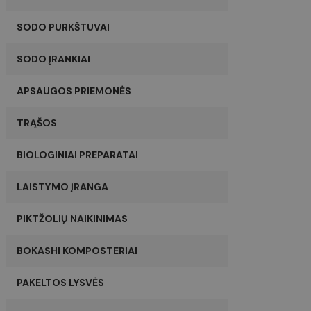
omnisend-form-
SODO PURKŠTUVAI
630f6c889201b69dbbae
closed-at
Google Pr
SODO ĮRANKIAI
Pavadnimas
APSAUGOS PRIEMONĖS
Pavadnimas
Pavadnimas
_hjSession_4979161
sbjs_migrations
TRĄŠOS
soundestID
BIOLOGINIAI PREPARATAI
sbjs_first_add
_hjSessionUser_497916
omnisendSessionID
LAISTYMO ĮRANGA
sbjs_session
PIKTŽOLIŲ NAIKINIMAS
sbjs_current_add
twk_idm_key
BOKASHI KOMPOSTERIAI
IDE
sbjs_udata
PAKELTOS LYSVĖS
_fbp
TawkConnectionTime
_lscache_vary