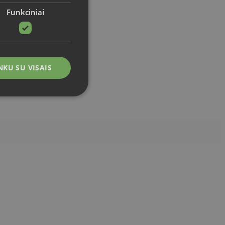
Funkciniai
NKU SU VISAIS
 paskyros valdymas.
doja lankytojų slapukų
Cookie-Script.com
ir privatumo
etaine. NAME OF