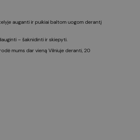
elyje auganti ir puikiai baltom uogom derantį
inti – šaknidinti ir skiepyti.
rodė mums dar vieną Vilniuje deranti, 20