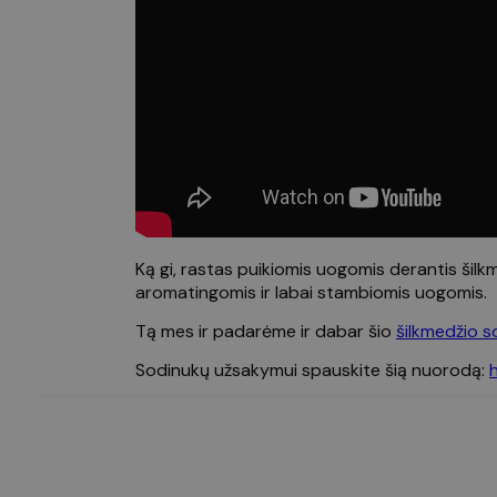
Ką gi, rastas puikiomis uogomis derantis šilkme
aromatingomis ir labai stambiomis uogomis.
Tą mes ir padarėme ir dabar šio
šilkmedžio s
Sodinukų užsakymui spauskite šią nuorodą: