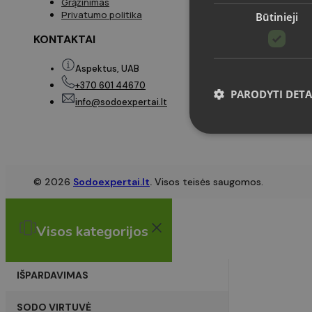
Grąžinimas
Privatumo politika
Būtinieji
KONTAKTAI
Aspektus, UAB
+370 601 44670
PARODYTI DETA
info@sodoexpertai.lt
© 2026
Sodoexpertai.lt
.
Visos teisės saugomos.
Griežtai būtinieji slapuka
Svetainė negali būti tin
Pavadnimas
Visos kategorijos
CookieScriptConsent
IŠPARDAVIMAS
VISITOR_PRIVACY_MET
SODO VIRTUVĖ