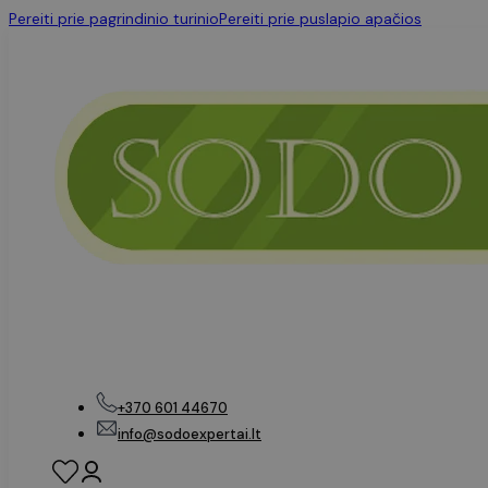
Pereiti prie pagrindinio turinio
Pereiti prie puslapio apačios
+370 601 44670
info@sodoexpertai.lt