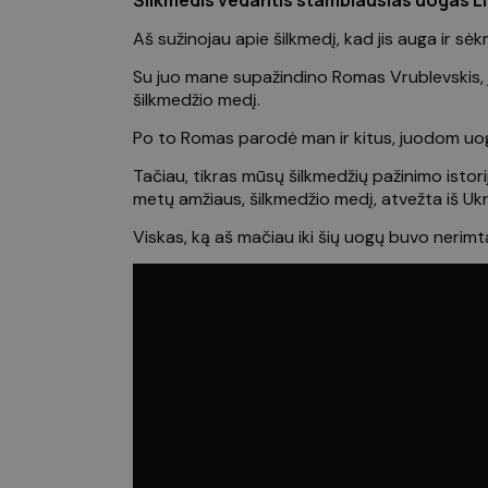
Šilkmedis vedantis stambiausias uogas L
Aš sužinojau apie šilkmedį, kad jis auga ir sėk
Su juo mane supažindino Romas Vrublevskis, j
šilkmedžio medį.
Po to Romas parodė man ir kitus, juodom uog
Tačiau, tikras mūsų šilkmedžių pažinimo isto
metų amžiaus, šilkmedžio medį, atvežta iš Uk
Viskas, ką aš mačiau iki šių uogų buvo nerimt