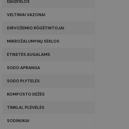
DAIGYKLOS
_gcl_au
twk_uuid_61d6e2d5b84
VELTINIAI VAZONAI
page-views
test_cookie
DIRVOŽEMIO RŪGŠTINTOJAI
sbjs_current
YSC
MIKROŽALUMYNŲ SĖKLOS
_ga
VISITOR_INFO1_LIVE
ETIKETĖS AUGALAMS
SODO APRANGA
sbjs_first
SODO PLYTELĖS
KOMPOSTO DĖŽĖS
_ga_Z70P1T0D2W
TINKLAI, PLĖVELĖS
SODINUKAI