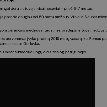
ietuvoje!
mingai dera Lietuvoje, visai neseniai – prieš 6-7 metus.
is parodė daugiau nei 50 metų amžiaus, Vilniaus Šiaurės miest
om derančius medžius ir tada mes pradėjome tuos medžius daug
rijos perversmas įvyko praeitą 2015 metų vasarą, kai Romas pa
rainos miesto Gorlovka.
a. Dabar šilkmedžio uogų didis tiesiog patrigubėjo!