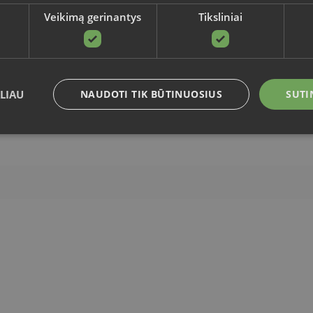
Veikimą gerinantys
Tiksliniai
LIAU
NAUDOTI TIK BŪTINUOSIUS
SUTI
Būtinieji
Veikimą gerinantys
Tiksliniai
Funkciniai
i leidžia naudoti pagrindines svetainės funkcijas, tokias kaip vartotojo prisijungimas ir
kamai naudojama be griežtai būtinų slapukų.
Teikėjas
/
Galiojimas
Aprašymas
Domenas
4 savaitės
Šį slapuką „Cookie-Script.com“ paslauga nau
CookieScript
2 dienos
sutikimo nuostatoms prisiminti. Būtina, kad 
sodoexpertai.lt
slapukų reklamjuostė veiktų tinkamai.
ADATA
5 mėnesiai
Slapukas yra naudojamas vartotojo sutikimo 
YouTube
4 savaitės
sprendimams išsaugoti dėl jų sąveikos su sv
.youtube.com
TRANSLATORS.