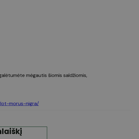
ji galėtumėte mėgautis šiomis saldžiomis,
-lot-morus-nigra/
laiškį