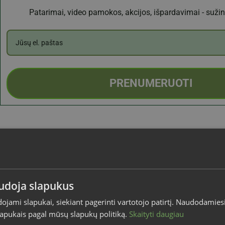
Patarimai, video pamokos, akcijos, išpardavimai - sužino
PRENUMERUOTI
audoja slapukus
dojami slapukai, siekiant pagerinti vartotojo patirtį. Naudodamies
slapukais pagal mūsų slapukų politiką.
Skaityti daugiau