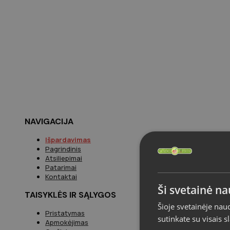
NAVIGACIJA
Išpardavimas
Pagrindinis
Atsiliepimai
Patarimai
Kontaktai
Ši svetainė n
TAISYKLĖS IR SĄLYGOS
Šioje svetainėje nau
Pristatymas
sutinkate su visais 
Apmokėjimas