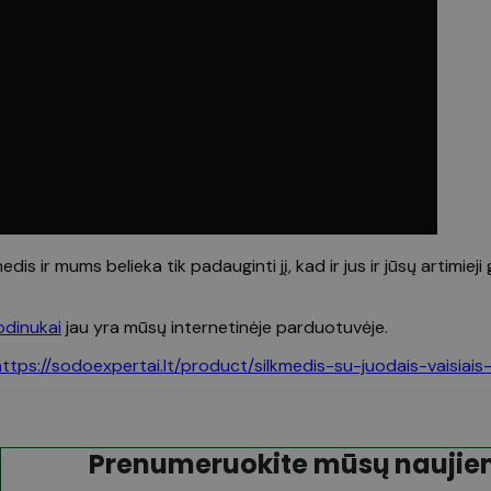
dis ir mums belieka tik padauginti jį, kad ir jus ir jūsų artimie
odinukai
jau yra mūsų internetinėje parduotuvėje.
https://sodoexpertai.lt/product/silkmedis-su-juodais-vaisiais
Prenumeruokite mūsų naujien