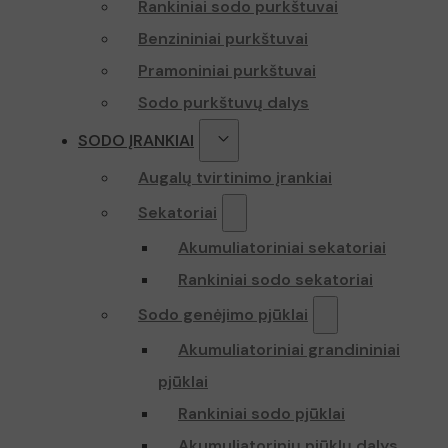
Rankiniai sodo purkštuvai
Benzininiai purkštuvai
Pramoniniai purkštuvai
Sodo purkštuvų dalys
SODO ĮRANKIAI
Augalų tvirtinimo įrankiai
Sekatoriai
Akumuliatoriniai sekatoriai
Rankiniai sodo sekatoriai
Sodo genėjimo pjūklai
Akumuliatoriniai grandininiai
pjūklai
Rankiniai sodo pjūklai
Akumuliatorinių pjūklų dalys