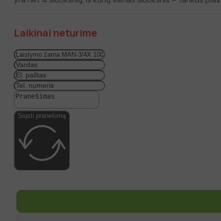
Laikinai neturime
Siųsti pranešimą