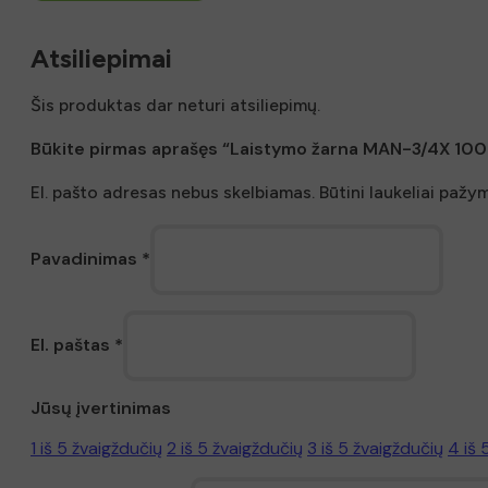
Atsiliepimai
Šis produktas dar neturi atsiliepimų.
Būkite pirmas aprašęs “Laistymo žarna MAN-3/4X 100
El. pašto adresas nebus skelbiamas.
Būtini laukeliai pažy
Pavadinimas
*
El. paštas
*
Jūsų įvertinimas
1 iš 5 žvaigždučių
2 iš 5 žvaigždučių
3 iš 5 žvaigždučių
4 iš 