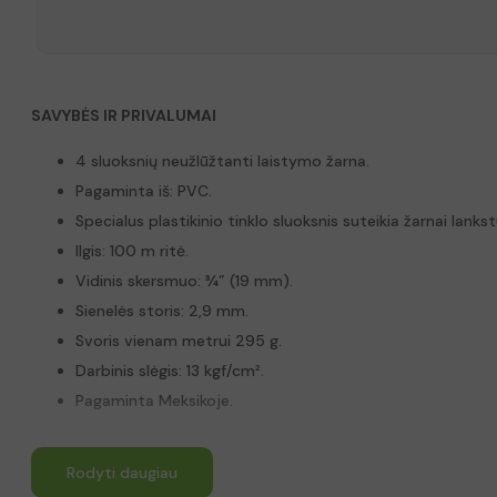
SAVYBĖS IR PRIVALUMAI
4 sluoksnių neužlūžtanti laistymo žarna.
Pagaminta iš: PVC.
Specialus plastikinio tinklo sluoksnis suteikia žarnai lank
Ilgis: 100 m ritė.
Vidinis skersmuo: ¾” (19 mm).
Sienelės storis: 2,9 mm.
Svoris vienam metrui 295 g.
Darbinis slėgis: 13 kgf/cm².
Pagaminta Meksikoje.
Rodyti daugiau