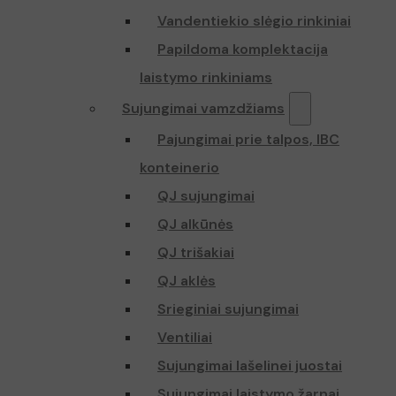
Vandentiekio slėgio rinkiniai
Papildoma komplektacija
laistymo rinkiniams
Sujungimai vamzdžiams
Pajungimai prie talpos, IBC
konteinerio
QJ sujungimai
QJ alkūnės
QJ trišakiai
QJ aklės
Srieginiai sujungimai
Ventiliai
Sujungimai lašelinei juostai
Sujungimai laistymo žarnai