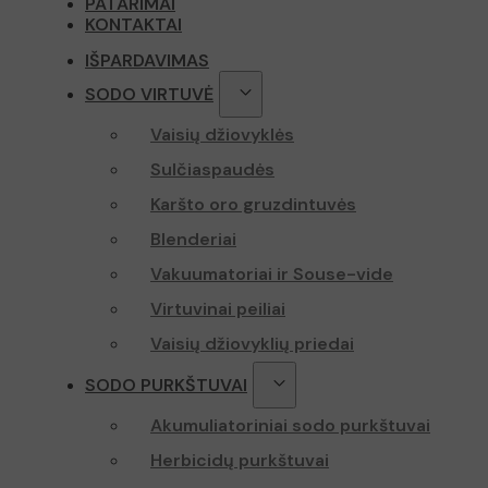
PATARIMAI
test_cookie
KONTAKTAI
sbjs_current
IŠPARDAVIMAS
YSC
_ga
SODO VIRTUVĖ
VISITOR_INFO
Vaisių džiovyklės
Sulčiaspaudės
sbjs_first
Karšto oro gruzdintuvės
Blenderiai
Vakuumatoriai ir Souse-vide
_ga_Z70P1T0
Virtuvinai peiliai
Vaisių džiovyklių priedai
SODO PURKŠTUVAI
Akumuliatoriniai sodo purkštuvai
Herbicidų purkštuvai