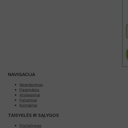
NAVIGACIJA
Išpardavimas
Pagrindinis
Atsiliepimai
Patarimai
Kontaktai
TAISYKLĖS IR SĄLYGOS
Pristatymas