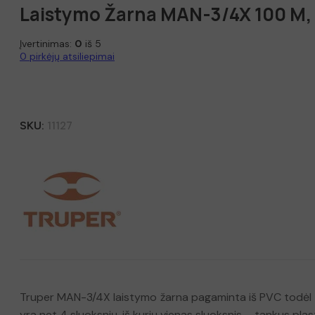
Laistymo Žarna MAN-3/4X 100 M,
Įvertinimas:
0
iš 5
0
pirkėjų atsiliepimai
SKU:
11127
Truper MAN-3/4X laistymo žarna pagaminta iš PVC todėl yra m
yra net 4 sluoksnių, iš kurių vienas sluoksnis – tankus plastik