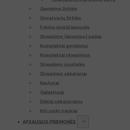
Genėjimo žirklės
Gyvatvorių žirklės
Fokino plokščiapjovės
Skiepijimo (akiavimo) peiliai
Komplektai genėjimui
Komplektai skiepijimui
Skiepijimo juostelės
Skiepijimo sekatoriai
Kastuvai
Galąstuvai
Dėklai sekatoriams
Kiti sodo įrankiai
APSAUGOS PRIEMONĖS