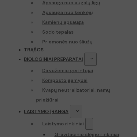
Apsauga nuo augalų ligų
Apsauga nuo kenkėjų
Kamienų apsauga
Sodo tepalas
Priemonės nuo šliužų
TRĄŠOS
BIOLOGINIAI PREPARATAI
Dirvožemio gerintojai
Komposto gamybai
Kvapų neutralizatoriai, namų
priežiūrai
LAISTYMO ĮRANGA
Laistymo rinkiniai
Gravitacinio slėgio rinkiniai