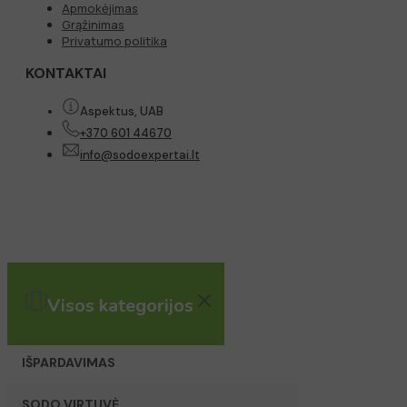
Apmokėjimas
Grąžinimas
Privatumo politika
KONTAKTAI
Aspektus, UAB
+370 601 44670
info@sodoexpertai.lt
Visos kategorijos
IŠPARDAVIMAS
SODO VIRTUVĖ