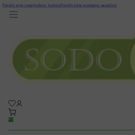
Pereiti prie pagrindinio turinio
Pereiti prie puslapio apačios
0