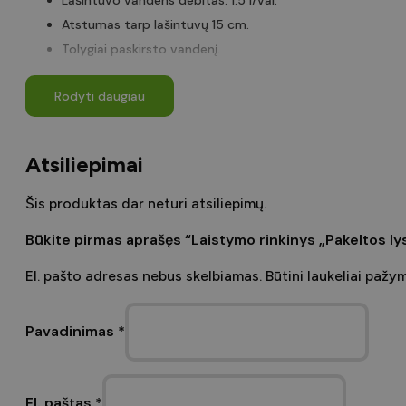
Atstumas tarp lašintuvų 15 cm.
Tolygiai paskirsto vandenį.
Nereikalauja didelių pradinių investicijų.
Rodyti daugiau
Tausoja vandenį ir aplinką.
Šią sistemą galite automatizuoti.
Atsiliepimai
Šis produktas dar neturi atsiliepimų.
Būkite pirmas aprašęs “Laistymo rinkinys „Pakeltos ly
El. pašto adresas nebus skelbiamas.
Būtini laukeliai pažy
Pavadinimas
*
El. paštas
*