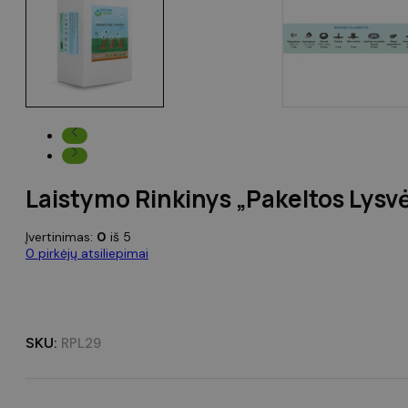
Laistymo Rinkinys „Pakeltos Lysv
Įvertinimas:
0
iš 5
0
pirkėjų atsiliepimai
SKU:
RPL29