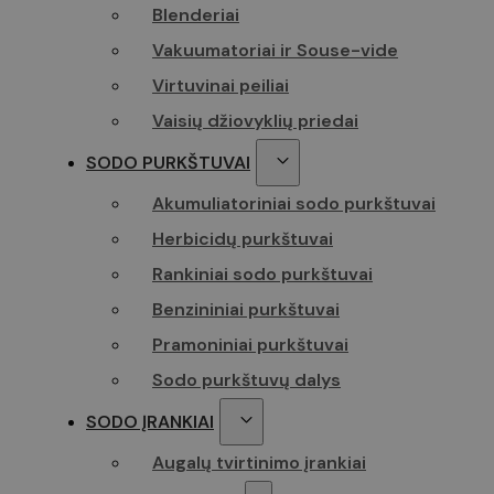
Blenderiai
Vakuumatoriai ir Souse-vide
Virtuvinai peiliai
_ga_Z70P1T0
Vaisių džiovyklių priedai
SODO PURKŠTUVAI
Akumuliatoriniai sodo purkštuvai
Herbicidų purkštuvai
Rankiniai sodo purkštuvai
Benzininiai purkštuvai
Pramoniniai purkštuvai
Sodo purkštuvų dalys
SODO ĮRANKIAI
Augalų tvirtinimo įrankiai