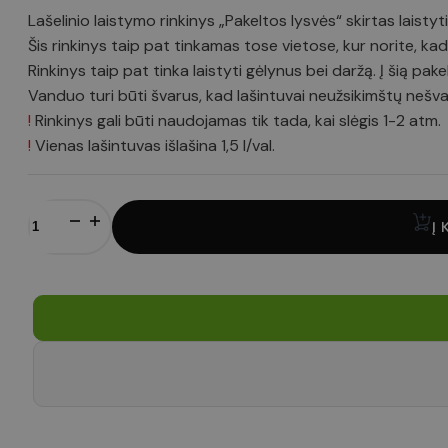
Lašelinio laistymo rinkinys „Pakeltos lysvės“ skirtas laisty
Šis rinkinys taip pat tinkamas tose vietose, kur norite, 
Rinkinys taip pat tinka laistyti gėlynus bei daržą. Į šią 
Vanduo turi būti švarus, kad lašintuvai neužsikimštų nešv
!
Rinkinys gali būti naudojamas tik tada, kai slėgis 1-2 atm.
!
Vienas lašintuvas išlašina 1,5 l/val.
produkto
kiekis:
Į 
Laistymo
rinkinys
„Pakeltos
lysvės“