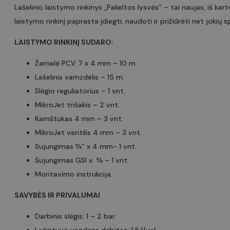
Lašelinio laistymo rinkinys „Pakeltos lysvės“ – tai naujas, iš ka
laistymo rinkinį paprasta įdiegti, naudoti ir prižiūrėti net jokių
LAISTYMO RINKINĮ SUDARO:
Žarnelė PCV 7 x 4 mm – 10 m.
Lašelinis vamzdelis – 15 m.
Slėgio reguliatorius – 1 vnt.
MikroJet trišakis – 2 vnt.
Kamštukas 4 mm – 3 vnt.
MikroJet ventilis 4 mm – 3 vnt.
Sujungimas ¾“ x 4 mm- 1 vnt.
Sujungimas GSI x ¾ – 1 vnt.
Montavimo instrukcija.
SAVYBĖS IR PRIVALUMAI
Darbinis slėgis: 1 – 2 bar.
Lašintuvo vandens debitas: 1.5 l/val.