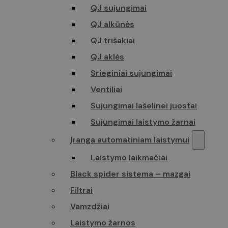
QJ sujungimai
QJ alkūnės
QJ trišakiai
QJ aklės
Srieginiai sujungimai
Ventiliai
Sujungimai lašelinei juostai
Sujungimai laistymo žarnai
Įranga automatiniam laistymui
Laistymo laikmačiai
Black spider sistema – mazgai
Filtrai
Vamzdžiai
Laistymo žarnos