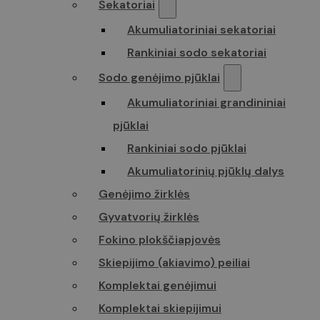
Sekatoriai
Akumuliatoriniai sekatoriai
Rankiniai sodo sekatoriai
Sodo genėjimo pjūklai
Akumuliatoriniai grandininiai
pjūklai
Rankiniai sodo pjūklai
Akumuliatorinių pjūklų dalys
Genėjimo žirklės
Gyvatvorių žirklės
Fokino plokščiapjovės
Skiepijimo (akiavimo) peiliai
Komplektai genėjimui
Komplektai skiepijimui