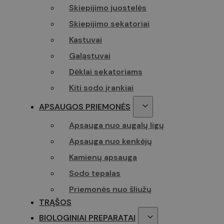
Skiepijimo juostelės
Skiepijimo sekatoriai
Kastuvai
Galąstuvai
Dėklai sekatoriams
Kiti sodo įrankiai
APSAUGOS PRIEMONĖS
Apsauga nuo augalų ligų
Apsauga nuo kenkėjų
Kamienų apsauga
Sodo tepalas
Priemonės nuo šliužų
TRĄŠOS
BIOLOGINIAI PREPARATAI