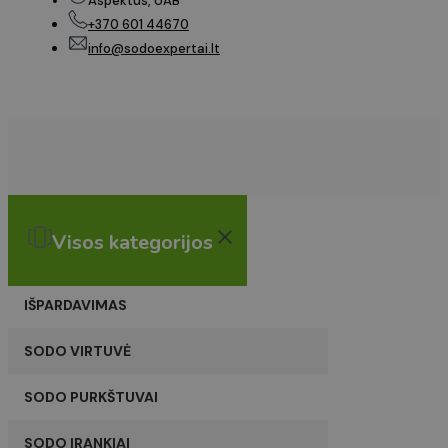
Aspektus, UAB
+370 601 44670
info@sodoexpertai.lt
Visos kategorijos
IŠPARDAVIMAS
SODO VIRTUVĖ
SODO PURKŠTUVAI
SODO ĮRANKIAI