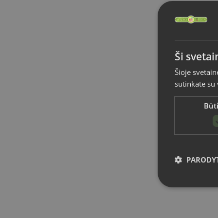
Ši sveta
Šioje svetain
sutinkate su
Būti
PARODYT