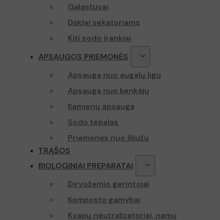
Galąstuvai
Dėklai sekatoriams
Kiti sodo įrankiai
APSAUGOS PRIEMONĖS
Apsauga nuo augalų ligų
Apsauga nuo kenkėjų
Kamienų apsauga
Sodo tepalas
Priemonės nuo šliužų
TRĄŠOS
BIOLOGINIAI PREPARATAI
Dirvožemio gerintojai
Komposto gamybai
Kvapų neutralizatoriai, namų