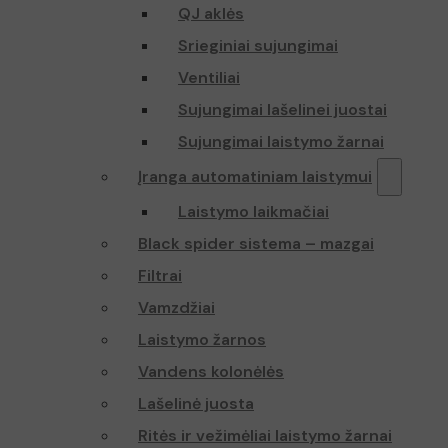
QJ aklės
Srieginiai sujungimai
Ventiliai
Sujungimai lašelinei juostai
Sujungimai laistymo žarnai
Įranga automatiniam laistymui
Laistymo laikmačiai
Black spider sistema – mazgai
Filtrai
Vamzdžiai
Laistymo žarnos
Vandens kolonėlės
Lašelinė juosta
Ritės ir vežimėliai laistymo žarnai