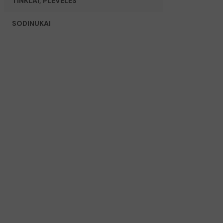
TINKLAI, PLĖVELĖS
SODINUKAI