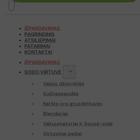
_fbp
TawkConnect
_lscache_vary
_gcl_au
twk_uuid_61
IŠPARDAVIMAS
page-views
PAGRINDINIS
ATSILIEPIMAI
test_cookie
PATARIMAI
sbjs_current
KONTAKTAI
YSC
IŠPARDAVIMAS
_ga
VISITOR_INFO
SODO VIRTUVĖ
Vaisių džiovyklės
Sulčiaspaudės
sbjs_first
Karšto oro gruzdintuvės
Blenderiai
_ga_Z70P1T0
Vakuumatoriai ir Souse-vide
Virtuvinai peiliai