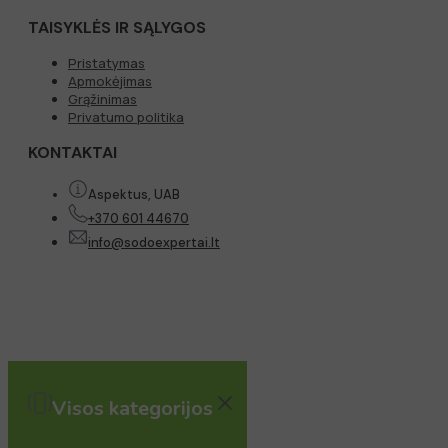
TAISYKLĖS IR SĄLYGOS
Pristatymas
Apmokėjimas
Grąžinimas
Privatumo politika
KONTAKTAI
Aspektus, UAB
+370 601 44670
info@sodoexpertai.lt
Visos kategorijos