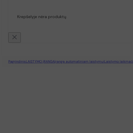
Krepšelyje nėra produktų.
Pagrindinis
LAISTYMO ĮRANGA
Įranga automatiniam laistymui
Laistymo laikmači