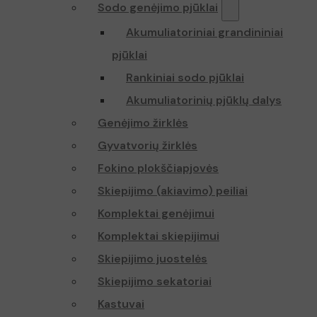
Sodo genėjimo pjūklai
Akumuliatoriniai grandininiai
pjūklai
Rankiniai sodo pjūklai
Akumuliatorinių pjūklų dalys
Genėjimo žirklės
Gyvatvorių žirklės
Fokino plokščiapjovės
Skiepijimo (akiavimo) peiliai
Komplektai genėjimui
Komplektai skiepijimui
Skiepijimo juostelės
Skiepijimo sekatoriai
Kastuvai