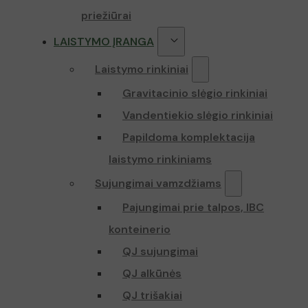
priežiūrai
LAISTYMO ĮRANGA
Laistymo rinkiniai
Gravitacinio slėgio rinkiniai
Vandentiekio slėgio rinkiniai
Papildoma komplektacija
laistymo rinkiniams
Sujungimai vamzdžiams
Pajungimai prie talpos, IBC
konteinerio
QJ sujungimai
QJ alkūnės
QJ trišakiai