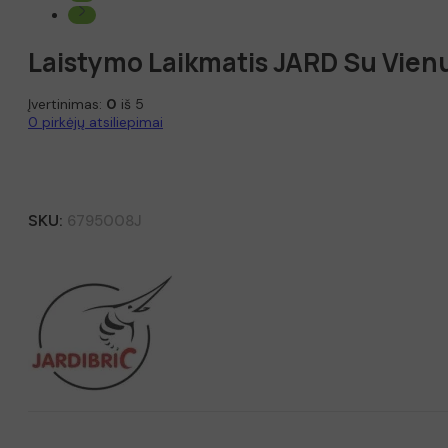
Laistymo Laikmatis JARD Su Vienu
Įvertinimas:
0
iš 5
0
pirkėjų atsiliepimai
SKU:
6795008J