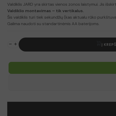
Valdiklis JARD yra skirtas vienos zonos laistymui. Jis išsk
Valdiklio montavimas – tik vertikalus.
Šis valdiklis turi tiek sekundžių (kas aktualu rūko purkštu
Galima naudoti su standartinėmis AA baterijoms.
produkto
Į KREPŠ
kiekis:
Laistymo
laikmatis
JARD
su
vienu
išėjimu
vandentiekio
slėgiui