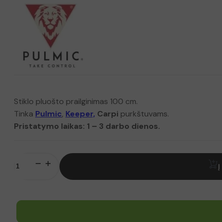
Stiklo pluošto prailginimas 100 cm.
Tinka
Pulmic
,
Keeper,
Carpi
purkštuvams.
Pristatymo laikas: 1 – 3 darbo dienos.
produkto
kiekis:
Į
100cm
prailginimas
Pulmic,
Keeper,
Carpi
purkštuvams