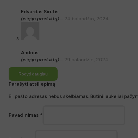
Edvardas Sirutis
(įsigijo produktą)
–
24 balandžio, 2024
Andrius
(įsigijo produktą)
–
29 balandžio, 2024
Rodyti daugiau
Parašyti atsiliepimą
El. pašto adresas nebus skelbiamas.
Būtini laukeliai pažy
Pavadinimas
*