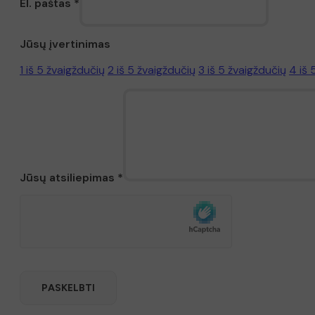
El. paštas
*
Jūsų įvertinimas
1 iš 5 žvaigždučių
2 iš 5 žvaigždučių
3 iš 5 žvaigždučių
4 iš 
Jūsų atsiliepimas
*