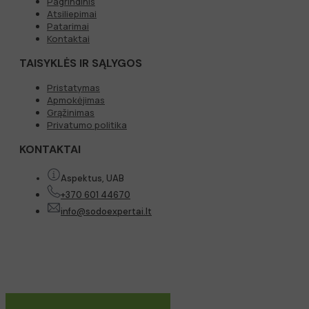
Pagrindinis
Atsiliepimai
Patarimai
Kontaktai
TAISYKLĖS IR SĄLYGOS
Pristatymas
Apmokėjimas
Grąžinimas
Privatumo politika
KONTAKTAI
Aspektus, UAB
+370 601 44670
info@sodoexpertai.lt