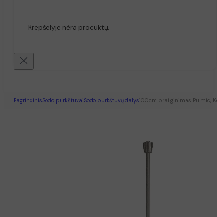
Krepšelyje nėra produktų.
Pagrindinis
Sodo purkštuvai
Sodo purkštuvų dalys
100cm prailginimas Pulmic, K