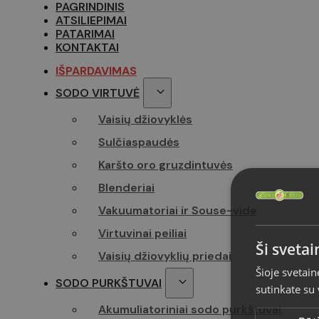
PAGRINDINIS
ATSILIEPIMAI
PATARIMAI
KONTAKTAI
IŠPARDAVIMAS
SODO VIRTUVĖ
Vaisių džiovyklės
Sulčiaspaudės
Karšto oro gruzdintuvės
Blenderiai
Vakuumatoriai ir Souse-vide
Virtuvinai peiliai
Ši sveta
Vaisių džiovyklių priedai
Šioje svetain
SODO PURKŠTUVAI
sutinkate su
Akumuliatoriniai sodo purkštuvai