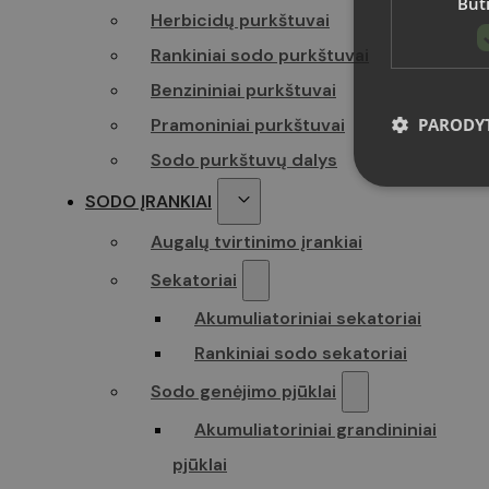
Būti
Herbicidų purkštuvai
Rankiniai sodo purkštuvai
Benzininiai purkštuvai
PARODYT
Pramoniniai purkštuvai
Sodo purkštuvų dalys
SODO ĮRANKIAI
Augalų tvirtinimo įrankiai
Griežtai būtini
Sekatoriai
Svetainė negal
Akumuliatoriniai sekatoriai
Pavadnimas
Rankiniai sodo sekatoriai
CookieScript
Sodo genėjimo pjūklai
Akumuliatoriniai grandininiai
VISITOR_PRI
pjūklai