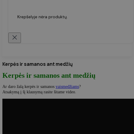
Krepšelyje nėra produktų.
Kerpės ir samanos ant medžių
Kerpės ir samanos ant medžių
Ar daro žalą kerpės ir samanos
vaismedžiams
?
Atsakymą į šį klausymą rasite šitame video.