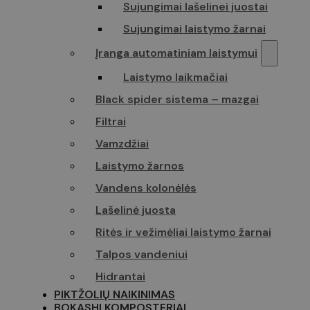
Sujungimai lašelinei juostai
Sujungimai laistymo žarnai
Įranga automatiniam laistymui
Laistymo laikmačiai
Black spider sistema – mazgai
Filtrai
Vamzdžiai
Laistymo žarnos
Vandens kolonėlės
Lašelinė juosta
Ritės ir vežimėliai laistymo žarnai
Talpos vandeniui
Hidrantai
PIKTŽOLIŲ NAIKINIMAS
BOKASHI KOMPOSTERIAI