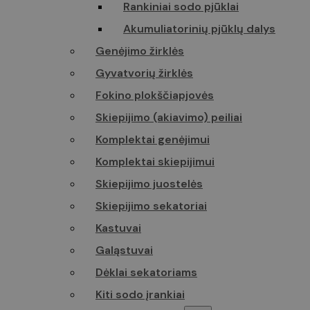
omnisend-fo
Rankiniai sodo pjūklai
630f6c88920
closed-at
Akumuliatorinių pjūklų dalys
Genėjimo žirklės
Pavadnimas
Gyvatvorių žirklės
Pavadnimas
Pavadnimas
Fokino plokščiapjovės
_hjSession_4
sbjs_migrati
Skiepijimo (akiavimo) peiliai
soundestID
Komplektai genėjimui
sbjs_first_add
_hjSessionUs
omnisendSes
Komplektai skiepijimui
Skiepijimo juostelės
sbjs_session
Skiepijimo sekatoriai
sbjs_current
twk_idm_key
Kastuvai
IDE
Galąstuvai
sbjs_udata
Dėklai sekatoriams
_fbp
TawkConnect
Kiti sodo įrankiai
_lscache_vary