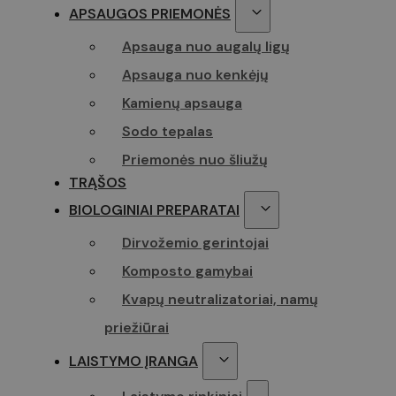
_gcl_au
APSAUGOS PRIEMONĖS
twk_uuid_61
page-views
Apsauga nuo augalų ligų
test_cookie
Apsauga nuo kenkėjų
sbjs_current
YSC
Kamienų apsauga
_ga
Sodo tepalas
VISITOR_INFO
Priemonės nuo šliužų
TRĄŠOS
sbjs_first
BIOLOGINIAI PREPARATAI
Dirvožemio gerintojai
Komposto gamybai
_ga_Z70P1T0
Kvapų neutralizatoriai, namų
priežiūrai
LAISTYMO ĮRANGA