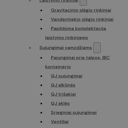
Laistymo rinkiniai
Gravitacinio slėgio rinkiniai
Vandentiekio slėgio rinkiniai
Papildoma komplektacija
laistymo rinkiniams
Sujungimai vamzdžiams
Pajungimai prie talpos, IBC
konteinerio
QJ sujungimai
QJ alkūnės
QJ trišakiai
QJ aklės
Srieginiai sujungimai
Ventiliai