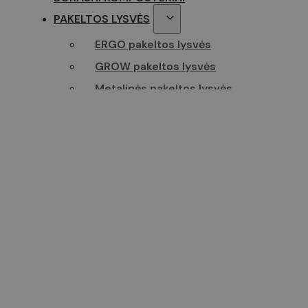
PAKELTOS LYSVĖS
ERGO pakeltos lysvės
GROW pakeltos lysvės
Metalinės pakeltos lysvės
DAIGYKLOS
Daigyklos su lempomis
Šildomos elektrinės daigyklos
Substratas daiginimui
MIKROŽALUMYNŲ SĖKLOS
VELTINIAI VAZONAI
DIRVOŽEMIO RŪGŠTINTOJAI
ETIKETĖS AUGALAMS
SODO APRANGA
Pirštinės